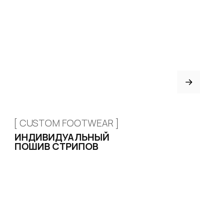
КАТАЛОГ
Стрипы
Хилсы
Ботинки
Одежда
Защита и аксессуары
Подарочные сертификаты
ИНФОРМАЦИЯ
Доставка и оплата
Возврат и обмен
Рассрочка