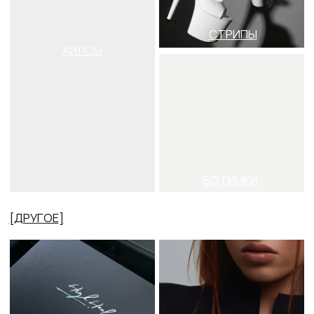
ИНДИВИДУАЛЬНЫЙ
ПОШИВ
ОДЕЖДА
ПОДАРОЧНЫЕ
ЗАЩИТА И
СЕРТИФИКАТЫ
АКСЕССУАРЫ
Ботинки
стрипы
Ботинки стрипы – это профессиональная
танцевальная обувь для тренировок в
направлениях: пол дэнс, экзотик, стрип. Подойдут
как для продвинутых танцоров так и для новичков.
В High Heels можно недорого купить стрипы
ботинки, ботфорты, сапоги а также выбрать краги