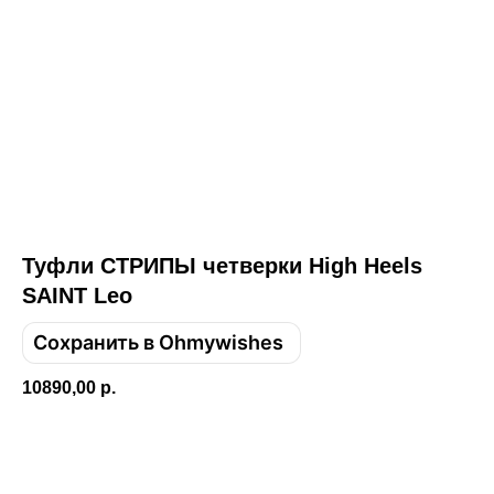
Email
Имя
Телефон
Туфли СТРИПЫ четверки High Heels
SAINT Leo
Сохранить в Ohmywishes
Отправить
10890,00
р.
Нажимая на кнопку, вы даете согласие на обработку своих
персональных данных согласно 152-ФЗ.
Подробнее
Добавить в корзину