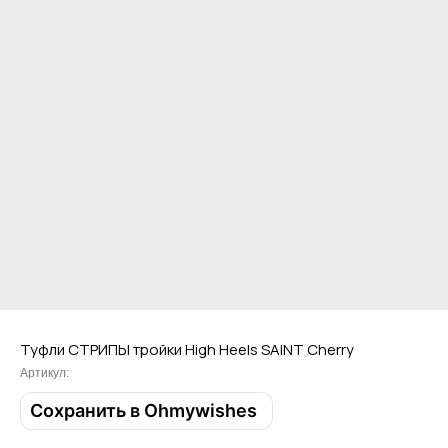
Привет! Дарим тебе -10% на первую
покупку! Подпишись на нашу рассылку
...и узнавай об акциях первой!
Туфли СТРИПЫ тройки High Heels SAINT Cherry
Артикул:
Email
Сохранить в Ohmywishes