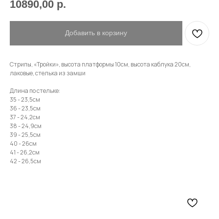
10890,00
р.
Имя
Добавить в корзину
Телефон
Стрипы, «Тройки», высота платформы 10см, высота каблука 20см,
лаковые, стелька из замши
Длина по стельке:
35 - 23,5см
36 - 23,5см
Отправить
37 - 24,2см
38 - 24,9см
39 - 25,5см
Нажимая на кнопку, вы даете согласие на обработку своих
40 - 26см
персональных данных согласно 152-ФЗ.
Подробнее
41 - 26,2см
42 - 26,5см