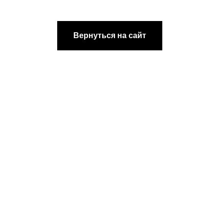
[ DISCOUNTS ]
АКЦИИ
Вернуться на сайт
[ REFERRAL PROGRAM ]
РЕФЕРАЛЬНАЯ
ПРОГРАММА