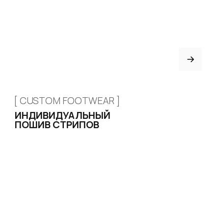
Привет! Дарим тебе -10% на первую
покупку! Подпишись на нашу рассылку
+7 926 153 95 92
...и узнавай об акциях первой!
г. Москва, ул. Новослободская,
д. 20, 2 этаж, офис 207
Email