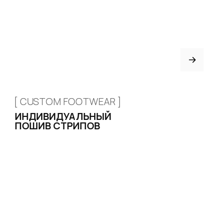
Привет! Дарим тебе -10% на первую
покупку! Подпишись на нашу рассылку
+7 926 153 95 92
...и узнавай об акциях первой!
г. Москва, ул. Новослободская,
д. 20, 2 этаж, офис 207
Email