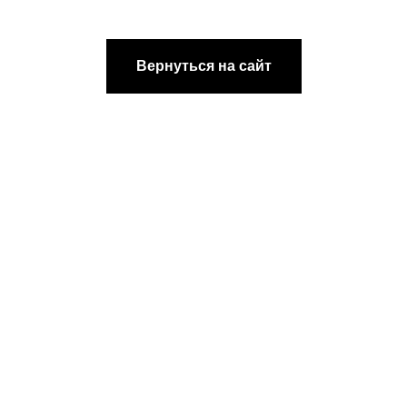
[ DISCOUNTS ]
АКЦИИ
Вернуться на сайт
[ REFERRAL PROGRAM ]
РЕФЕРАЛЬНАЯ
ПРОГРАММА