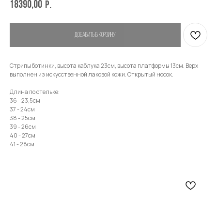
Имя
18390,00
р.
Добавить в корзину
Телефон
Стрипы ботинки, высота каблука 23см, высота платформы 13см. Верх
выполнен из искусственной лаковой кожи. Открытый носок.
Длина по стельке:
36 - 23,5см
Отправить
37 - 24см
38 - 25см
39 - 26см
Нажимая на кнопку, вы даете согласие на обработку своих
40 - 27см
персональных данных согласно 152-ФЗ.
Подробнее
41 - 28см