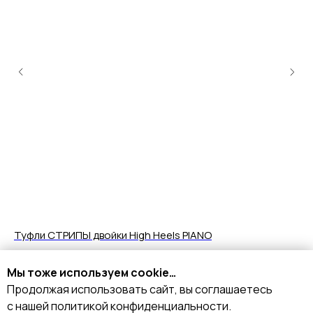
Туфли СТРИПЫ двойки High Heels PIANO
Ту
6 490
10
р.
Мы тоже используем cookie…
Продолжая использовать сайт, вы соглашаетесь
Подробнее
с нашей политикой конфиденциальности.