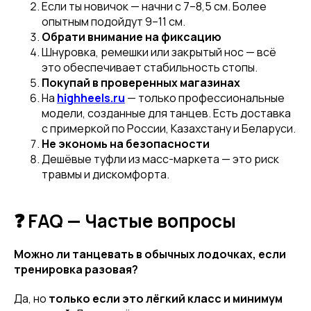
Если ты новичок — начни с 7–8,5 см. Более
опытным подойдут 9–11 см.
Обрати внимание на фиксацию
Шнуровка, ремешки или закрытый нос — всё
это обеспечивает стабильность стопы.
Покупай в проверенных магазинах
На
highheels.ru
— только профессиональные
модели, созданные для танцев. Есть доставка
с примеркой по России, Казахстану и Беларуси.
Не экономь на безопасности
Дешёвые туфли из масс-маркета — это риск
травмы и дискомфорта.
Привет! Дарим тебе -10% на первую
покупку! Подпишись на нашу рассылку
❓ FAQ — Частые вопросы
...и узнавай об акциях первой!
Можно ли танцевать в обычных лодочках, если
тренировка разовая?
Email
Да, но
только если это лёгкий класс и минимум