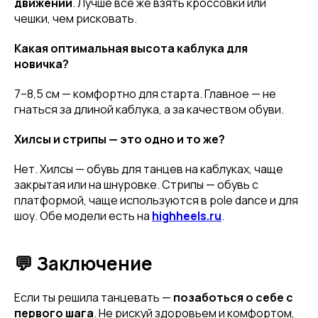
движений
. Лучше всё же взять кроссовки или
чешки, чем рисковать.
Имя
Какая оптимальная высота каблука для
новичка?
7–8,5 см — комфортно для старта. Главное — не
Телефон
гнаться за длиной каблука, а за качеством обуви.
Хилсы и стрипы — это одно и то же?
Нет. Хилсы — обувь для танцев на каблуках, чаще
Отправить
закрытая или на шнуровке. Стрипы — обувь с
платформой, чаще используются в pole dance и для
шоу. Обе модели есть на
highheels.ru
.
Нажимая на кнопку, вы даете согласие на обработку своих
персональных данных согласно 152-ФЗ.
Подробнее
💬 Заключение
Если ты решила танцевать —
позаботься о себе с
первого шага
. Не рискуй здоровьем и комфортом,