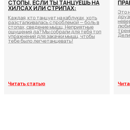
Чего ожидать от нашего партнерства?
Предлагаем уникальные преимущества и
выгодные возможности:
Крутые предложения для сотрудников и
учеников - сбалансированные и
персонализированные подходы
Эксклюзивные скидки на продукцию -
только для наших партнеров
Совместные рекламные кампании
Спонсорство на отчетных концертах и
других танцевальных мероприятиях
Съемки видео-контента и многое другое -
мы всегда открыты для новых идей и
проектов
Подробнее
[ DISCOUNTS ]
АКЦИИ