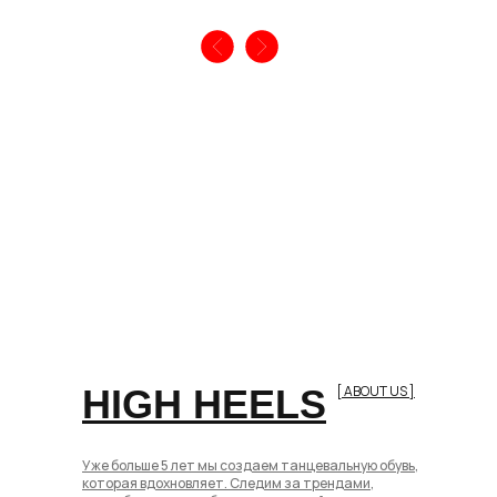
ТОП-5 УПРАЖНЕНИЙ, КОТОРЫЕ
ТВОИ СТРИПЫ ПРОСЛ
ПОМОГУТ УКРЕПИТЬ НОГИ И
ДОЛЬШЕ: СЕКРЕТЫ
СТОПЫ, ЕСЛИ ТЫ ТАНЦУЕШЬ НА
ПРАВИЛЬНОГО УХОДА
ХИЛСАХ ИЛИ СТРИПАХ:
Это не просто обувь, это т
друзья в танцах! Дерзкие, 
Каждая, кто танцует на каблуках, хоть
невероятно сексуальные. Н
разсталкивалась с проблемой — боль в
любимчики радовали глаза 
стопах, сведение мышц. Неприятные
тренировку, им нужен особ
ощущения,да? Мы собрали для тебя топ
Делимся секретами заботы 
упражнений для закачки мышц, чтобы
тебе было легчетанцевать!
Читать статью
Читать статью
HIGH HEELS
[ ABOUT US ]
[ ОТЗЫВЫ ]
[ REVIEW ]
Уже больше 5 лет мы создаем танцевальную обувь,
которая вдохновляет. Следим за трендами,