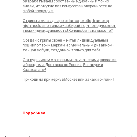
разрабатываем собственные дизайны и точно
знаем, что нужно для комфорта и уверенности на
любой площадке.
Стрипы и хилсы для pole dance, exotic, frame up,
high heels и не только - выбирай то, что подчеркнет
твою индивидуальность! Хочешь быть на высоте?
Создай стрипы своей мечты! Индивидуальный
пошив по твоим меркам и с уникальным дизайном -
танцуй в обуви, созданной только для тебя.
Сотрудничаем с оптовыми покупателями, школами
и брендами. Доставка по России, Беларуси и
Казахстану!
Приходи на примерку в Москве или закажи онлайн!
Подробнее