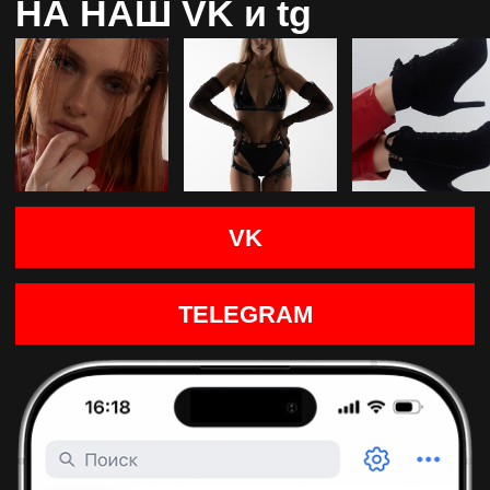
РАССРОЧКА
[ INSTALLMENT PLAN ]
от т-банка
ПРЕДОСТАВЛЯЕМ РАССРОЧКУ ОТ Т-БАНКА.
НА ВЕСЬ АССОРТИМЕНТ. Без переплат за 2
минуты.
Не хватает единовременной суммы на
покупку танцевальной обуви? Воспользуйтесь
выгодной программой рассрочки!
[ CUSTOM FOOTWEAR ]
ИНДИВИДУАЛЬНЫЙ
Доступна при покупке у партнеров,
ПОШИВ ХИЛСОВ
подключивших сервис рассрочек
и кредитования Т-банка. При оформлении
покупки необходимо выбрать оплату
с помощью рассрочки и отправить заявку
в несколько банков через форму на сайте или
попросить менеджера оформить заявку
за вас.