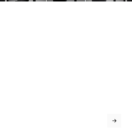
Стрипы
Хилсы
Ботинки
Одежда
Защита и аксессуары
Подарочные сертификаты
ИНФОРМАЦИЯ
Доставка и оплата
Возврат и обмен
Рассрочка
FAQ
Партнёрство
Договор оферты