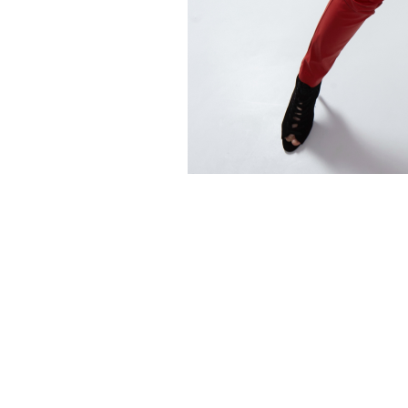
Привет! Дарим тебе -10% на первую покупку!
Подпишись на нашу рассылку
...и узнавай об акциях первой!
Email
Имя