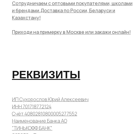
Сотрудничаем с оптовыми покупателями, школами
и брендами.Доставка по России, Беларуси и
Казахстану!
Приходи на примерку в Москве или закажи онлайн!
РЕКВИЗИТЫ
ИП Сухорослов Юрий Алексеевич
ИНН 701718772124
Счёт 40802810800005277552
Наименование Банка АО
"ТИНЬКОФФ БАНК"