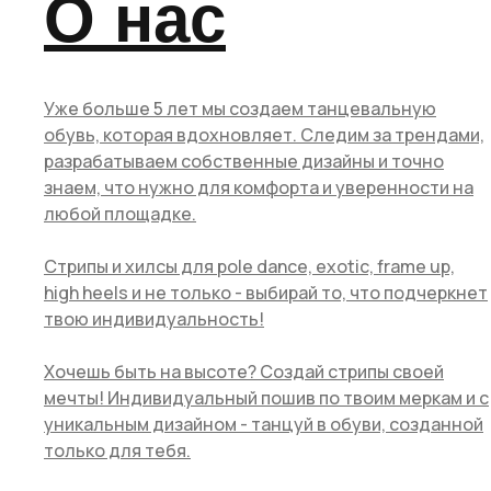
О нас
Уже больше 5 лет мы создаем танцевальную
обувь, которая вдохновляет. Следим за трендами,
разрабатываем собственные дизайны и точно
знаем, что нужно для комфорта и уверенности на
любой площадке.
Стрипы и хилсы для pole dance, exotic, frame up,
high heels и не только - выбирай то, что подчеркнет
твою индивидуальность!
Хочешь быть на высоте? Создай стрипы своей
мечты! Индивидуальный пошив по твоим меркам и с
уникальным дизайном - танцуй в обуви, созданной
только для тебя.