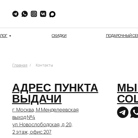
АЛОГ
СКИДКИ
ПОДАРОЧНЫЙ СЕ
Главная
/
Контакты
АДРЕС ПУНКТА
МЫ
ВЫДАЧИ
СО
г. Москва, М.Менделеевская
выход №4
ул. Новослободская, д. 20,
2 этаж, офис 207