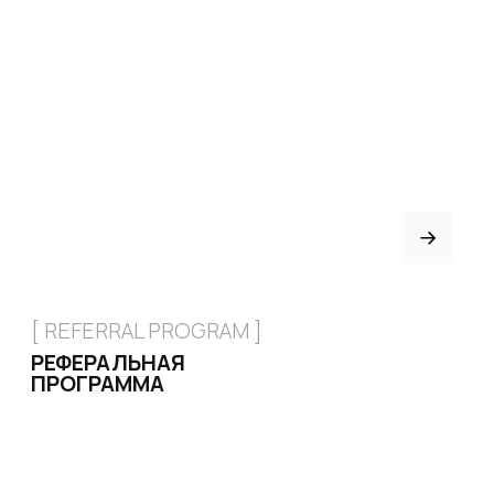
Возврат и обмен
Рассрочка
FAQ
Партнёрство
Договор оферты
ИНДИВИДУАЛЬНЫЙ
ПОШИВ
ТРЕНЕРАМ И ШКОЛАМ
ОТЗЫВЫ
КОНТАКТЫ
БЛОГ