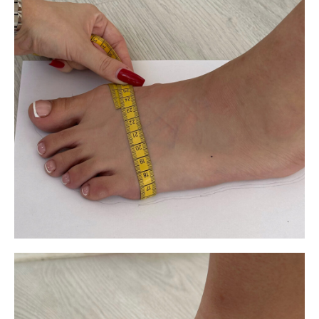
удобной рассрочкой от 3 до 12 месяцев благодаря
сервису рассрочек и кредитования от Тинькофф.
Как это работает:
Переходите в наш
бот
и заполняйте
необходимую информацию для
оформления заказа.
После заполнения заявки наш менеджер
свяжется с вами, чтобы
согласовать все
детали
.
Когда все моменты будут уточнены,
менеджер отправит вам
ссылку на оплату в
рассрочку
.
Решение от банков
Придет в течение 1-2 минуты, документы с банком
необходимо подписать доступным способом: с
помощью СМС или на встрече с представителем
банка. Сумма рассрочки отправится напрямую
партнеру, а вам придет договор и график
платежей на почту.
Важно:
Если у вас остались вопросы, пишите нам
в
бот
, и мы с радостью вам поможем!