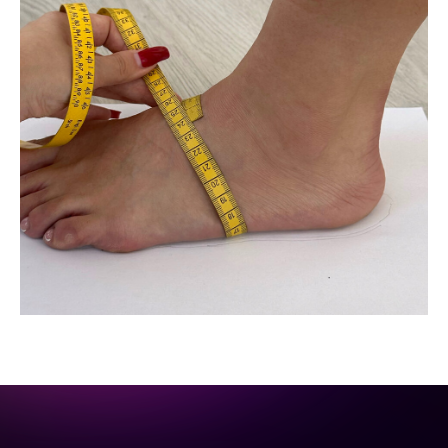
[ DISCOUNTS ]
АКЦИИ
Привет! Дарим тебе -10% на первую
покупку! Подпишись на нашу рассылку
[ REFERRAL PROGRAM ]
...и узнавай об акциях первой!
РЕФЕРАЛЬНАЯ
ПРОГРАММА