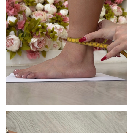
[РАССРОЧКА НА
[INSTALLMENT
ИНДИВИДУАЛЬНЫЙ
PLAN]
ПОШИВ]
Хотите оформить стрипы в рассрочку?
Это просто!
Теперь вы можете приобрести наши стрипы с