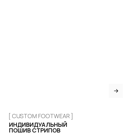
КАТАЛОГ
Стрипы
Хилсы
Ботинки
Одежда
Защита и аксессуары
Подарочные сертификаты
ИНФОРМАЦИЯ
Доставка и оплата
Возврат и обмен
Рассрочка
FAQ