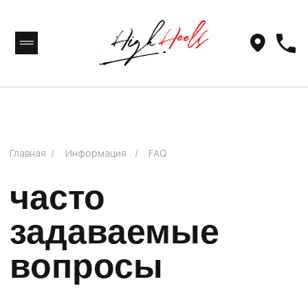
Главная
/
Информация
/
FAQ
часто
задаваемые
вопросы
Добро пожаловать на страницу "Часто
задаваемые вопросы"! Мы рады предоставить
вам ответы на наиболее популярные вопросы,
чтобы помочь вам в решении ваших задач.