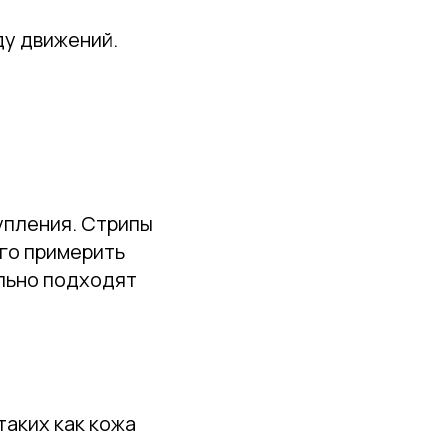
ду движений.
упления. Стрипы
его примерить
ально подходят
таких как кожа