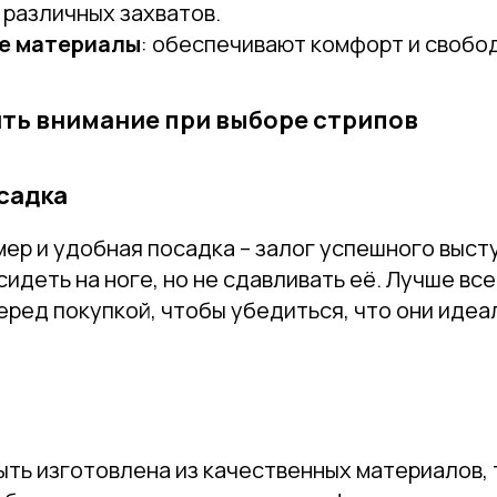
различных захватов.
е материалы
: обеспечивают комфорт и свобо
Email
ить внимание при выборе стрипов
Имя
осадка
ер и удобная посадка – залог успешного выст
Телефон
идеть на ноге, но не сдавливать её. Лучше вс
еред покупкой, чтобы убедиться, что они иде
Отправить
Нажимая на кнопку, вы даете согласие на обработку своих
персональных данных согласно 152-ФЗ.
Подробнее
ть изготовлена из качественных материалов, 