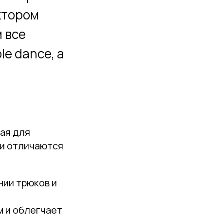
ктором
 все
e dance, а
ая для
ни отличаются
нии трюков и
м и облегчает