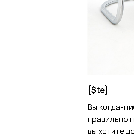
{$te}
Вы когда-ни
правильно п
вы хотите до