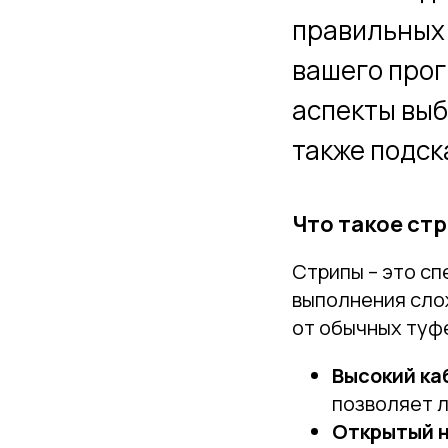
правильных
вашего прог
аспекты выб
также подск
Что такое ст
Стрипы – это с
выполнения сло
от обычных туф
Высокий ка
позволяет 
Открытый 