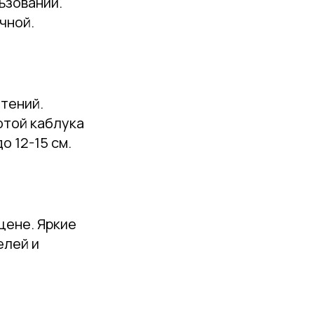
ьзовании.
чной.
чтений.
отой каблука
о 12-15 см.
цене. Яркие
елей и