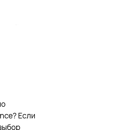
но
ance? Если
 выбор