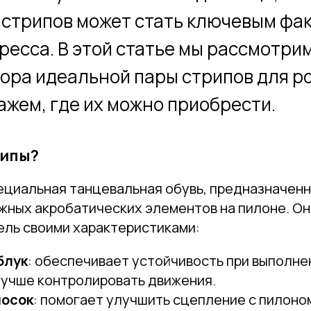
 стрипов может стать ключевым фа
ресса. В этой статье мы рассмотрим
ора идеальной пары стрипов для pol
ажем, где их можно приобрести.
рипы?
пециальная танцевальная обувь, предназначенн
жных акробатических элементов на пилоне. О
ель своими характеристиками:
блук
: обеспечивает устойчивость при выполне
Привет! Дарим тебе -10% на первую покупку!
лучше контролировать движения.
Подпишись на нашу рассылку
носок
: помогает улучшить сцепление с пилоно
...и узнавай об акциях первой!