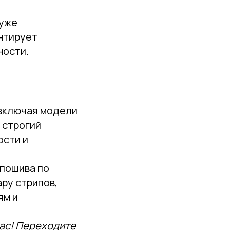
 уже
антирует
ности.
 включая модели
 строгий
ости и
 пошива по
ру стрипов,
ям и
час! Переходите