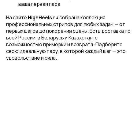
ваша первая пара.
На сайте
HighHeels.ru
собрана коллекция
профессиональных стрипов для любых задач — от
Отправить
первых шагов до покорения сцены. Есть доставка по
всей России, в Беларусь и Казахстан, с
возможностью примерки и возврата. Подберите
Нажимая на кнопку, вы даете согласие на обработку своих
свою идеальную пару, в которой каждый шаг — это
персональных данных согласно 152-ФЗ.
Подробнее
удовольствие и сила.