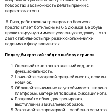
поворотах и возможность делать прыжки с
перекатом стопы.
👢 Лиза, работающая тренером по floorwork,
предпочитает ботильоны на 6,5 дюймов. Её обувь
прошита вручную и имеет усиленную подошву — это
Привет! Дарим тебе -10% на первую
даёт стабильность при резких скольжениях и
покупку! Подпишись на нашу рассылку
падениях в флоу-элементах.
...и узнавай об акциях первой!
Подведём краткий гайд по выбору стрипов
Email
Оценивайте не только внешний вид, но и
функциональность.
Начинайте с моделей средней высоты, если вы
новичок.
Имя
Обращайте внимание на устойчивость: ширина
платформы, материал подошвы, фиксация ноги.
Разделяйте обувь для тренировок,
выступлений и визуальных образов.
Телефон
Заказывайте с примеркой — особенно если это