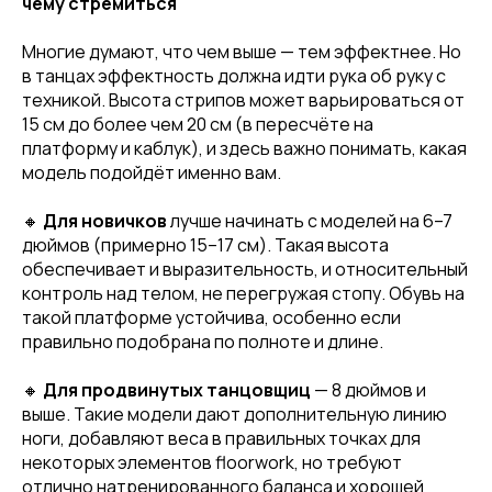
чему стремиться
Многие думают, что чем выше — тем эффектнее. Но
в танцах эффектность должна идти рука об руку с
техникой. Высота стрипов может варьироваться от
15 см до более чем 20 см (в пересчёте на
платформу и каблук), и здесь важно понимать, какая
модель подойдёт именно вам.
🔸
Для новичков
лучше начинать с моделей на 6–7
дюймов (примерно 15–17 см). Такая высота
обеспечивает и выразительность, и относительный
контроль над телом, не перегружая стопу. Обувь на
такой платформе устойчива, особенно если
правильно подобрана по полноте и длине.
🔸
Для продвинутых танцовщиц
— 8 дюймов и
выше. Такие модели дают дополнительную линию
ноги, добавляют веса в правильных точках для
некоторых элементов floorwork, но требуют
отлично натренированного баланса и хорошей