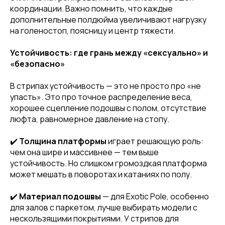
координации. Важно помнить, что каждые
дополнительные полдюйма увеличивают нагрузку
на голеностоп, поясницу и центр тяжести.
Устойчивость: где грань между «сексуально» и
«безопасно»
В стрипах устойчивость — это не просто про «не
упасть». Это про точное распределение веса,
хорошее сцепление подошвы с полом, отсутствие
люфта, равномерное давление на стопу.
✔️
Толщина платформы
играет решающую роль:
чем она шире и массивнее — тем выше
устойчивость. Но слишком громоздкая платформа
может мешать в поворотах и катаниях по полу.
✔️
Материал подошвы
— для Exotic Pole, особенно
для залов с паркетом, лучше выбирать модели с
нескользящими покрытиями. У стрипов для