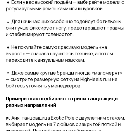
🔹 Если у вас высокий подъём — выбирайте модели с
регулируемыми ремешками или шнуровкой.
🔹 Для начинающих особенно подойдут ботильоны:
они лучше фиксируют ногу, предотвращают травмы
и стабилизируют голеностоп.
🔹 Не покупайте самую красивую модель «на
вырост» — сначала научитесь технике, а потом
переходите к визуальным изыскам.
🔹 Даже самые крутые бренды иногда «маломерят»
— смотрите размерную сетку на HighHeels.ru и не
бойтесь уточнять у менеджеров.
Примеры: как подбирают стрипы танцовщицы
разных направлений
👠 Аня, танцовщица Exotic Pole с двухлетним стажем,
выбирает модель на 7 дюймов с закрытой пяткой и
шнуровкой. Для неё важна устойчивость в