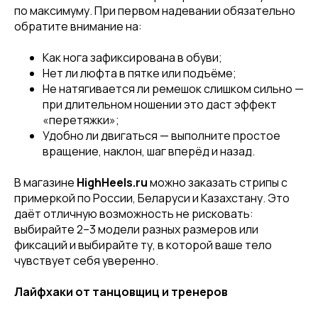
по максимуму. При первом надевании обязательно
обратите внимание на:
Как нога зафиксирована в обуви;
Нет ли люфта в пятке или подъёме;
Не натягивается ли ремешок слишком сильно —
при длительном ношении это даст эффект
«перетяжки»;
Удобно ли двигаться — выполните простое
вращение, наклон, шаг вперёд и назад.
В магазине
HighHeels.ru
можно заказать стрипы с
примеркой по России, Беларуси и Казахстану. Это
даёт отличную возможность не рисковать:
выбирайте 2–3 модели разных размеров или
фиксаций и выбирайте ту, в которой ваше тело
чувствует себя уверенно.
Лайфхаки от танцовщиц и тренеров