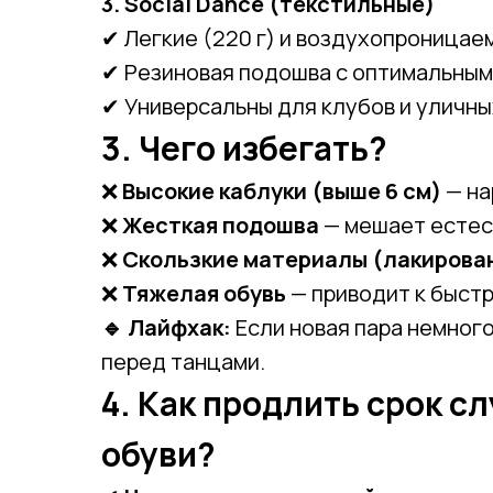
3. Social Dance (текстильные)
✔ Легкие (220 г) и воздухопроницае
✔ Резиновая подошва с оптимальны
✔ Универсальны для клубов и уличны
3. Чего избегать?
❌
Высокие каблуки (выше 6 см)
— на
❌
Жесткая подошва
— мешает естес
❌
Скользкие материалы (лакирова
❌
Тяжелая обувь
— приводит к быст
🔹 Лайфхак:
Если новая пара немного
перед танцами.
4. Как продлить срок 
обуви?