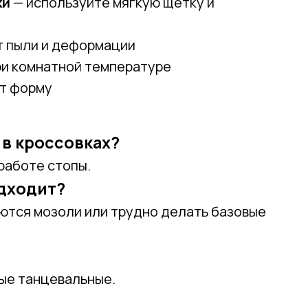
ки
— используйте мягкую щетку и
 пыли и деформации
ри комнатной температуре
т форму
 в кроссовках?
работе стопы.
одходит?
яются мозоли или трудно делать базовые
ные танцевальные.