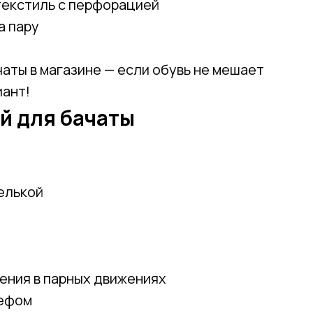
текстиль с перфорацией
а пару
аты в магазине — если обувь не мешает
иант!
й для бачаты
Привет! Дарим тебе -10% на первую покупку!
Подпишись на нашу рассылку
елькой
...и узнавай об акциях первой!
Email
ения в парных движениях
Имя
ьефом