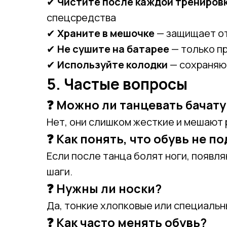
✔
Чистите после каждой трениров
спецсредства
✔
Храните в мешочке
— защищает от
✔
Не сушите на батарее
— только п
✔
Используйте колодки
— сохраняю
5. Частые вопросы
❓ Можно ли танцевать бачату
Нет, они слишком жесткие и мешают 
❓ Как понять, что обувь не п
Если после танца болят ноги, появл
шаги.
❓ Нужны ли носки?
Да, тонкие хлопковые или специаль
❓ Как часто менять обувь?