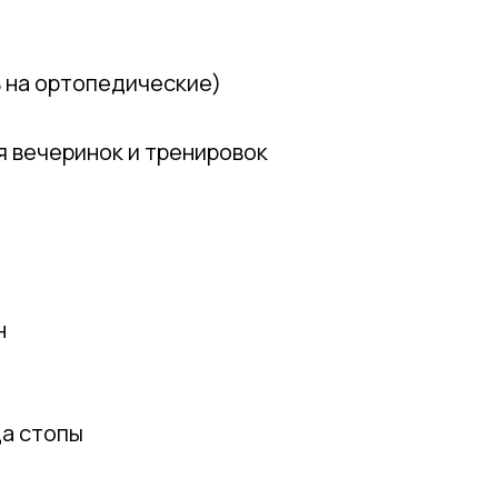
Телефон
 на ортопедические)
я вечеринок и тренировок
Отправить
)
Нажимая на кнопку, вы даете согласие на обработку своих
персональных данных согласно 152-ФЗ.
Подробнее
н
да стопы