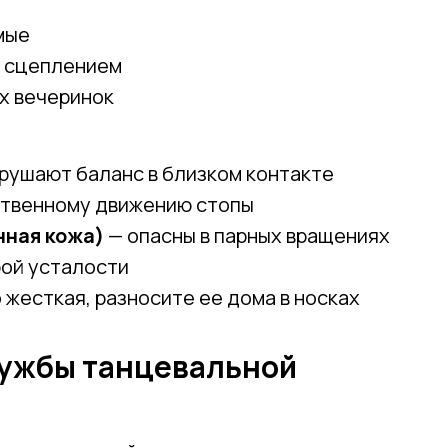
мые
м сцеплением
х вечеринок
рушают баланс в близком контакте
твенному движению стопы
нная кожа)
— опасны в парных вращениях
рой усталости
 жесткая, разносите ее дома в носках
службы танцевальной