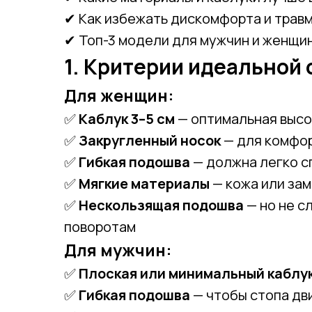
✔ Как избежать дискомфорта и трав
✔ Топ-3 модели для мужчин и женщи
1. Критерии идеальной 
Для женщин:
✅
Каблук 3–5 см
— оптимальная высо
✅
Закругленный носок
— для комфор
✅
Гибкая подошва
— должна легко с
✅
Мягкие материалы
— кожа или зам
✅
Нескользящая подошва
— но не с
поворотам
Для мужчин:
✅
Плоская или минимальный каблук
✅
Гибкая подошва
— чтобы стопа дв