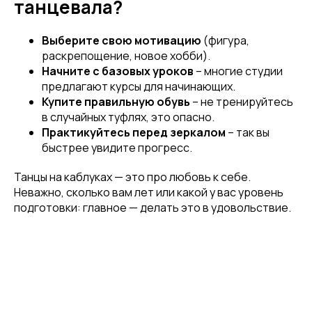
танцевала?
Выберите свою мотивацию
(фигура,
раскрепощение, новое хобби).
Начните с базовых уроков
– многие студии
предлагают курсы для начинающих.
Купите правильную обувь
– не тренируйтесь
в случайных туфлях, это опасно.
Практикуйтесь перед зеркалом
– так вы
Привет! Дарим тебе -10% на первую
быстрее увидите прогресс.
покупку! Подпишись на нашу рассылку
Танцы на каблуках — это про любовь к себе.
...и узнавай об акциях первой!
Неважно, сколько вам лет или какой у вас уровень
подготовки: главное — делать это в удовольствие.
Email
Имя