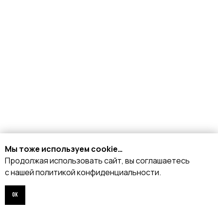
КАТАЛОГ
Стрипы
Хилсы
Ботинки
Одежда
Защита и аксессуары
Подарочные сертификаты
Мы тоже используем cookie…
Продолжая использовать сайт, вы соглашаетесь
ИНФОРМАЦИЯ
с нашей политикой конфиденциальности.
Доставка и оплата
Возврат и обмен
ОК
Рассрочка