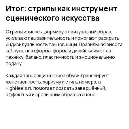
покупку! Подпишись на нашу рассылку
Итог: стрипы как инструмент
...и узнавай об акциях первой!
сценического искусства
Email
Стрипы и хиллсы формируют визуальный образ,
усиливают выразительность и помогают раскрыть
индивидуальность танцовщицы. Правильная высота
каблука, платформа, форма и дизайн влияют на
Имя
технику, баланс, пластичность и эмоциональную
подачу.
Каждая танцовщица через обувь транслирует
женственность, харизму и стиль номера, а
Телефон
HighHeels.ru помогает создать завершённый,
эффектный и зрелищный образ на сцене.
Отправить
Нажимая на кнопку, вы даете согласие на обработку своих