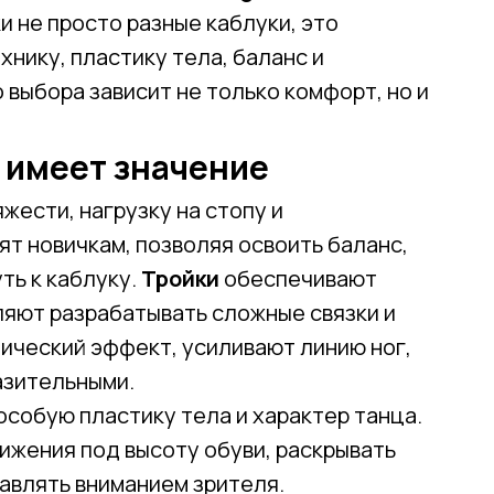
ки не просто разные каблуки, это
нику, пластику тела, баланс и
 выбора зависит не только комфорт, но и
 имеет значение
жести, нагрузку на стопу и
т новичкам, позволяя освоить баланс,
ть к каблуку.
Тройки
обеспечивают
ляют разрабатывать сложные связки и
ческий эффект, усиливают линию ног,
азительными.
собую пластику тела и характер танца.
ижения под высоту обуви, раскрывать
влять вниманием зрителя.