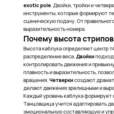
exotic pole
. Двойки, тройки и четвер
инструменты, которые формируют тех
сценическую подачу. От правильного
выразительность номера.
Почему высота стрипов
Высота каблука определяет центр тя
распределение веса.
Двойки
подходя
контролировать движения и привыкну
плавность и выразительность, позво
вращения.
Четверки
создают драмати
делают движения зрелищными и выр
Каждый уровень каблука формирует о
Танцовщица учится адаптировать дв
эмоциональную составляющую и упра