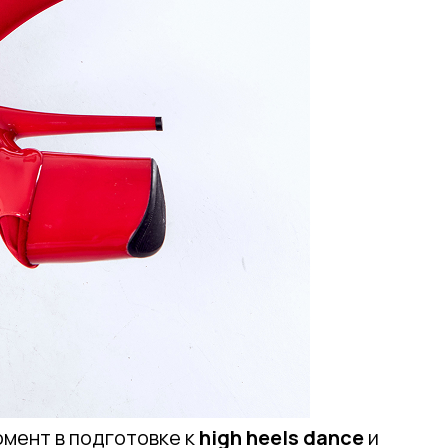
омент в подготовке к
high heels dance
и