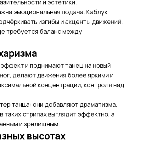
азительности и эстетики.
ажна эмоциональная подача. Каблук
Телефон
одчёркивать изгибы и акценты движений.
де требуется баланс между
 харизма
Отправить
 эффект и поднимают танец на новый
Нажимая на кнопку, вы даете согласие на обработку своих
ног, делают движения более яркими и
персональных данных согласно 152-ФЗ.
Подробнее
аксимальной концентрации, контроля над
тер танца: они добавляют драматизма,
в таких стрипах выглядит эффектно, а
анным и зрелищным.
азных высотах