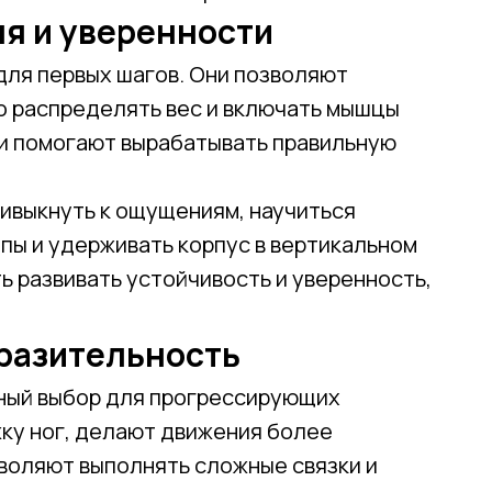
ля и уверенности
для первых шагов. Они позволяют
о распределять вес и включать мышцы
и помогают вырабатывать правильную
ривыкнуть к ощущениям, научиться
Привет! Дарим тебе -10% на первую покупку!
пы и удерживать корпус в вертикальном
Подпишись на нашу рассылку
 развивать устойчивость и уверенность,
...и узнавай об акциях первой!
ыразительность
Email
ный выбор для прогрессирующих
ку ног, делают движения более
Имя
воляют выполнять сложные связки и