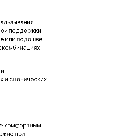
кальзывания.
ной поддержки,
ке или подошве
х комбинациях,
 и
х и сценических
ее комфортным.
важно при