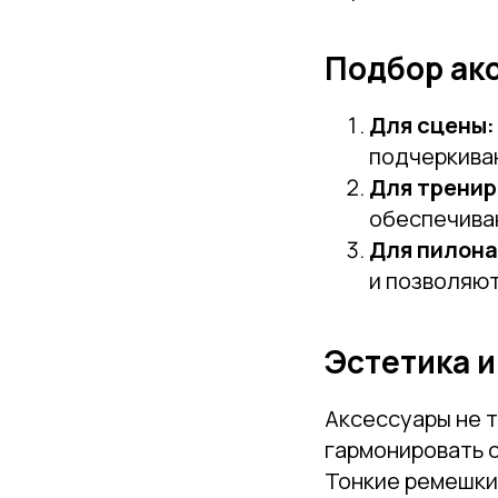
Подбор акс
Для сцены:
подчеркива
Для тренир
обеспечиваю
Для пилона
и позволяют
Эстетика 
Аксессуары не т
гармонировать 
Тонкие ремешки 