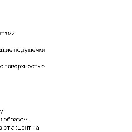
нтами
ющие подушечки
 с поверхностью
гут
м образом.
ают акцент на