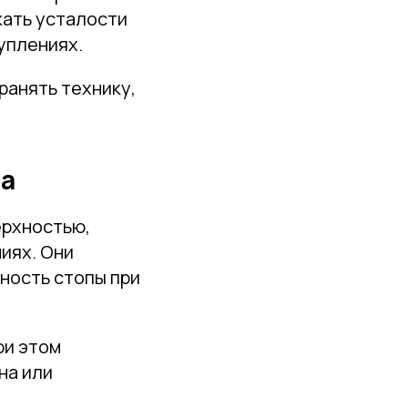
ать усталости
уплениях.
анять технику,
на
ерхностью,
иях. Они
ность стопы при
ри этом
на или