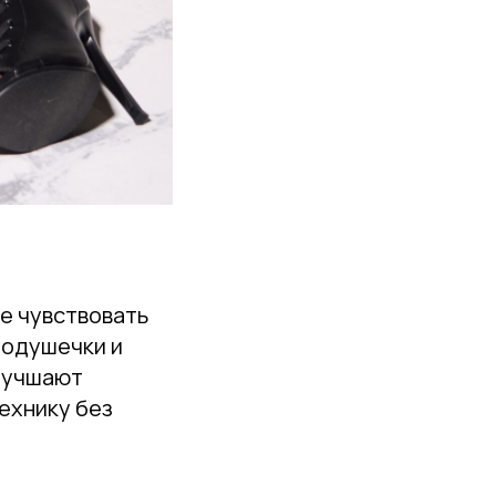
це чувствовать
подушечки и
лучшают
ехнику без