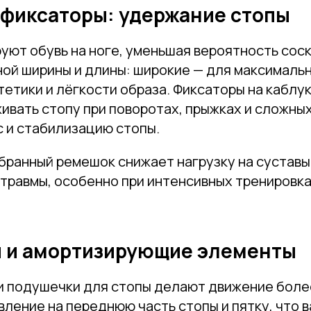
 фиксаторы: удержание стопы
уют обувь на ноге, уменьшая вероятность сос
ной ширины и длины: широкие — для максималь
тетики и лёгкости образа. Фиксаторы на каблу
ивать стопу при поворотах, прыжках и сложны
с и стабилизацию стопы.
Привет! Дарим тебе -10% на первую покупку!
Подпишись на нашу рассылку
бранный ремешок снижает нагрузку на суставы
...и узнавай об акциях первой!
травмы, особенно при интенсивных тренировка
Email
 и амортизирующие элементы
Имя
 и подушечки для стопы делают движение бол
ление на переднюю часть стопы и пятку, что 