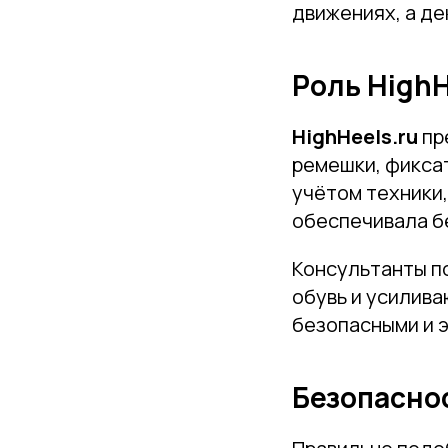
движениях, а д
Роль HighH
HighHeels.ru
пр
ремешки, фикса
учётом техники,
обеспечивала б
Консультанты п
обувь и усилива
безопасными и 
Безопасно