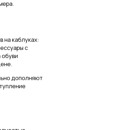
мера.
 на каблуках:
сессуары с
а обуви
цене.
льно дополняют
ступление