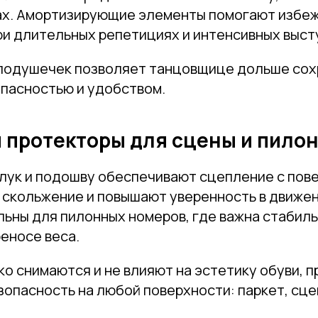
ах. Амортизирующие элементы помогают избеж
Телефон
ри длительных репетициях и интенсивных выст
подушечек позволяет танцовщице дольше сохр
опасностью и удобством.
Отправить
 протекторы для сцены и пило
Нажимая на кнопку, вы даете согласие на обработку своих
персональных данных согласно 152-ФЗ.
Подробнее
блук и подошву обеспечивают сцепление с пов
скольжение и повышают уверенность в движен
ьны для пилонных номеров, где важна стабиль
еносе веса.
о снимаются и не влияют на эстетику обуви, п
опасность на любой поверхности: паркет, сце