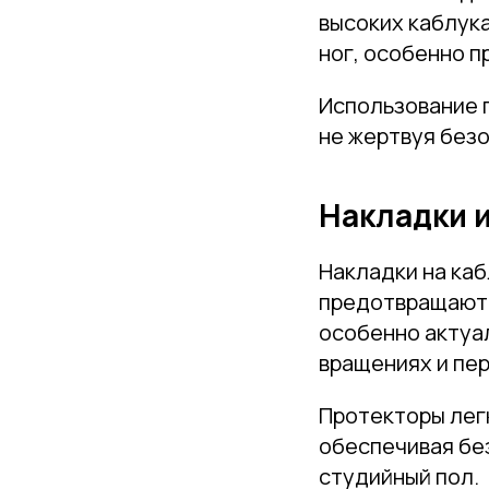
высоких каблук
ног, особенно п
Использование 
не жертвуя без
Накладки и
Накладки на ка
предотвращают 
особенно актуал
вращениях и пер
Протекторы легк
обеспечивая без
студийный пол.