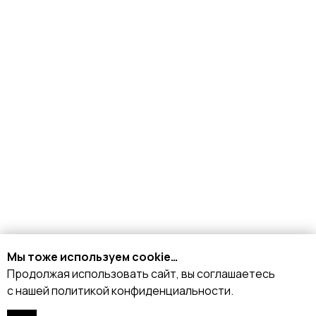
Партнёрство
Договор оферты
ИНДИВИДУАЛЬНЫЙ
ПОШИВ
ТРЕНЕРАМ И ШКОЛАМ
ОТЗЫВЫ
КОНТАКТЫ
БЛОГ
Мы тоже используем cookie…
Продолжая использовать сайт, вы соглашаетесь
с нашей политикой конфиденциальности.