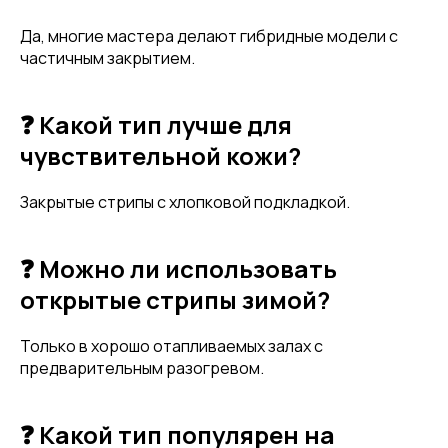
Нажимая на кнопку, вы даете согласие на обработку своих
Да, многие мастера делают гибридные модели с
персональных данных согласно 152-ФЗ.
Подробнее
частичным закрытием.
❓ Какой тип лучше для
чувствительной кожи?
Закрытые стрипы с хлопковой подкладкой.
❓ Можно ли использовать
открытые стрипы зимой?
Только в хорошо отапливаемых залах с
предварительным разогревом.
❓ Какой тип популярен на