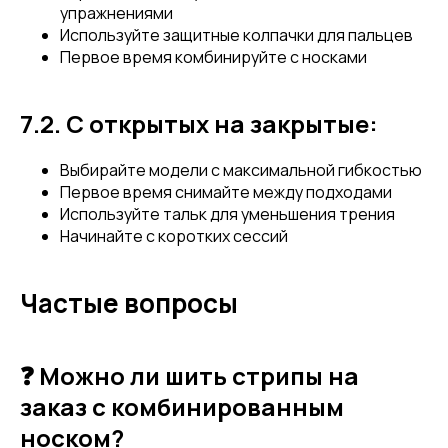
Привет! Дарим тебе -10% на первую
упражнениями
Используйте защитные колпачки для пальцев
покупку! Подпишись на нашу рассылку
Первое время комбинируйте с носками
...и узнавай об акциях первой!
7.2. С открытых на закрытые:
Email
Выбирайте модели с максимальной гибкостью
Первое время снимайте между подходами
Используйте тальк для уменьшения трения
Имя
Начинайте с коротких сессий
Частые вопросы
Телефон
❓ Можно ли шить стрипы на
заказ с комбинированным
Отправить
носком?