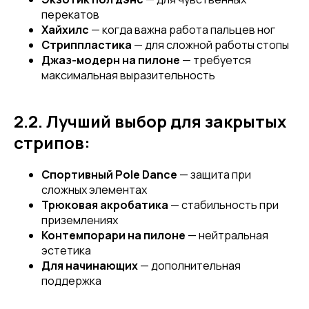
перекатов
Хайхилс
— когда важна работа пальцев ног
Стриппластика
— для сложной работы стопы
Джаз-модерн на пилоне
— требуется
максимальная выразительность
2.2. Лучший выбор для закрытых
стрипов:
Спортивный Pole Dance
— защита при
сложных элементах
Трюковая акробатика
— стабильность при
приземлениях
Контемпорари на пилоне
— нейтральная
эстетика
Для начинающих
— дополнительная
поддержка