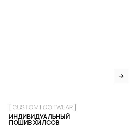
Привет! Дарим тебе -10% на перв
Подпишись на нашу расс
...и узнавай об акциях перв
Email
Имя