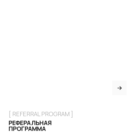
+7 926 153 95 92
Москва, Малый
Харитоньевский 8/18 стр 1
КАТАЛОГ
Стрипы
Хилсы
Ботинки
Одежда
Защита и аксессуары