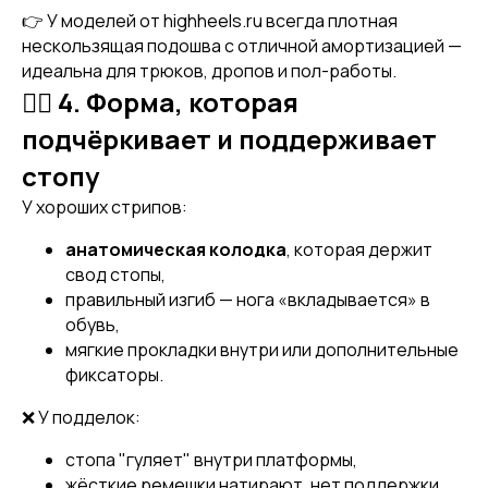
👉 У моделей от highheels.ru всегда плотная
нескользящая подошва с отличной амортизацией —
идеальна для трюков, дропов и пол-работы.
🧍‍♀️ 4. Форма, которая
подчёркивает и поддерживает
стопу
У хороших стрипов:
анатомическая колодка
, которая держит
свод стопы,
правильный изгиб — нога «вкладывается» в
обувь,
мягкие прокладки внутри или дополнительные
фиксаторы.
❌ У подделок:
стопа "гуляет" внутри платформы,
жёсткие ремешки натирают, нет поддержки,