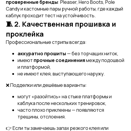
проверенные бренды
: Pleaser, Hero Boots, Pole
Candy и кастомные пары ручной работы, где каждый
каблук проходит тест на устойчивость.
🧵 2. Качественная прошивка и
проклейка
Профессиональные стрипы всегда:
аккуратно прошиты
— без торчащих ниток,
имеют
прочные соединения
между подошвой
и платформой,
не имеют клея, выступающего наружу.
❌ Подделки или дешёвые варианты:
могут «разойтись» на стыке платформы и
каблука после нескольких тренировок,
часто плохо приклеены — появляются
трещины, отслоения.
👉 Если ты замечаешь запах резкого клея или