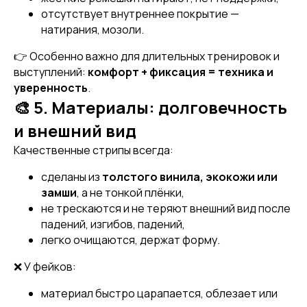
отсутствует внутреннее покрытие —
натирания, мозоли.
👉 Особенно важно для длительных тренировок и
выступлений:
комфорт + фиксация = техника и
уверенность
.
🎨 5. Материалы: долговечность
и внешний вид
[ DISCOUNTS ]
Качественные стрипы всегда:
АКЦИИ
сделаны из
толстого винила, экокожи или
замши
, а не тонкой плёнки,
не трескаются и не теряют внешний вид после
падений, изгибов, падений,
легко очищаются, держат форму.
❌ У фейков:
материал быстро царапается, облезает или