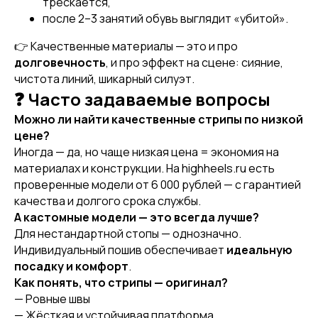
трескается,
после 2–3 занятий обувь выглядит «убитой».
👉 Качественные материалы — это и про
[ REFERRAL PROGRAM ]
долговечность
, и про эффект на сцене: сияние,
РЕФЕРАЛЬНАЯ
ПРОГРАММА
чистота линий, шикарный силуэт.
❓ Часто задаваемые вопросы
Можно ли найти качественные стрипы по низкой
цене?
Иногда — да, но чаще низкая цена = экономия на
материалах и конструкции. На highheels.ru есть
проверенные модели от 6 000 рублей — с гарантией
качества и долгого срока службы.
А кастомные модели — это всегда лучше?
Для нестандартной стопы — однозначно.
Индивидуальный пошив обеспечивает
идеальную
посадку и комфорт
.
[ CERTIFICATE]
Как понять, что стрипы — оригинал?
ПОДАРОЧНЫЙ
СЕРТИФИКАТ
— Ровные швы
— Жёсткая и устойчивая платформа