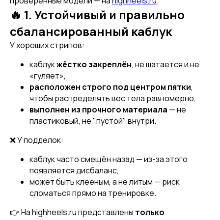
проверенные модели — на
highheels.ru
.
🔥 1. Устойчивый и правильно
сбалансированный каблук
У хороших стрипов:
каблук
жёстко закреплён
, не шатается и не
«гуляет»,
расположен строго под центром пятки
,
чтобы распределять вес тела равномерно,
выполнен из прочного материала
— не
пластиковый, не "пустой" внутри.
❌ У подделок:
каблук часто смещён назад — из-за этого
появляется дисбаланс,
может быть клееным, а не литым — риск
сломаться прямо на тренировке.
👉 На highheels.ru представлены
только