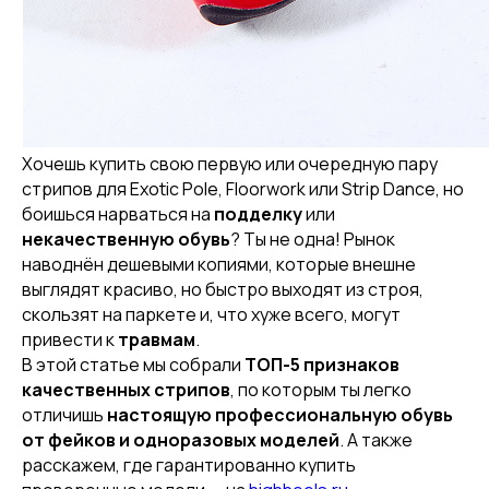
Хочешь купить свою первую или очередную пару
стрипов для Exotic Pole, Floorwork или Strip Dance, но
боишься нарваться на
подделку
или
некачественную обувь
? Ты не одна! Рынок
наводнён дешевыми копиями, которые внешне
выглядят красиво, но быстро выходят из строя,
скользят на паркете и, что хуже всего, могут
привести к
травмам
.
В этой статье мы собрали
ТОП-5 признаков
качественных стрипов
, по которым ты легко
отличишь
настоящую профессиональную обувь
от фейков и одноразовых моделей
. А также
расскажем, где гарантированно купить