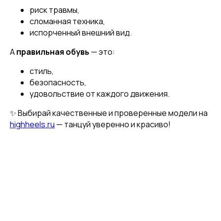
риск травмы,
сломанная техника,
испорченный внешний вид.
А
правильная обувь
— это:
[ CUSTOM FOOTWEAR ]
ИНДИВИДУАЛЬНЫЙ
стиль,
ПОШИВ ХИЛСОВ
безопасность,
удовольствие от каждого движения.
✨ Выбирай качественные и проверенные модели на
highheels.ru
— танцуй уверенно и красиво!