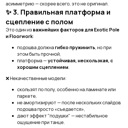
асимметрию — скорее всего, это не оригинал.
✨ 3. Правильная платформа и
сцепление с полом
Это один из
важнейших факторов для Exotic Pole
и Floorwork
:
подошва должна
гибко пружинить
, но при
этом быть прочной,
платформа —
устойчивая, нескользкая, с
хорошим сцеплением
.
❌ Некачественные модели:
скользят по полу, особенно на ламинате или
паркете,
не амортизируют — после нескольких слайдов
подошва просто «съедается»,
дают эффект "подушки" — нестабильное
ощущение при танце.