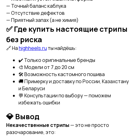
— Точный баланс каблука
— Отсутствие дефектов
— Приятный запах (а не химия)
✅ Где купить настоящие стрипы
без риска
🔗 На
highheels.ru
ты найдёшь:
✔️ Только оригинальные бренды
🎨 Модели от 7 до 20 см
🛠 Возможность кастомного пошива
[ CUSTOM FOOTWEAR ]
[ CUSTOM FOOTWEAR ]
🚚 Примерку и доставку по России, Казахстану
ИНДИВИДУАЛЬНЫЙ
ПОШИВ СТРИПОВ
и Беларуси
💬 Консультации по выбору — поможем
избежать ошибки
💎 Вывод
Некачественные стрипы
— это не просто
разочарование, это: