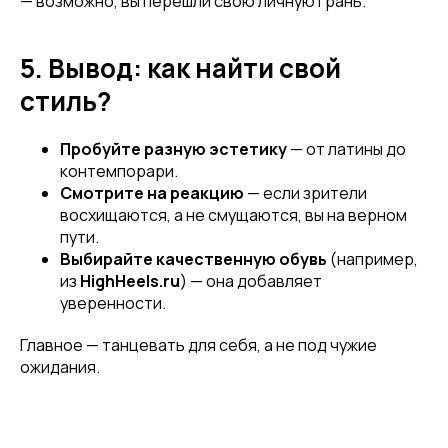
— возможно, вы перешли свою личную грань.
5. Вывод: как найти свой
стиль?
Пробуйте разную эстетику
— от латины до
контемпорари.
Смотрите на реакцию
— если зрители
восхищаются, а не смущаются, вы на верном
Привет! Дарим тебе -10% на первую
пути.
покупку! Подпишись на нашу рассылку
Выбирайте качественную обувь
(например,
из
HighHeels.ru
) — она добавляет
...и узнавай об акциях первой!
уверенности.
Email
Главное — танцевать для себя, а не под чужие
ожидания.
Имя