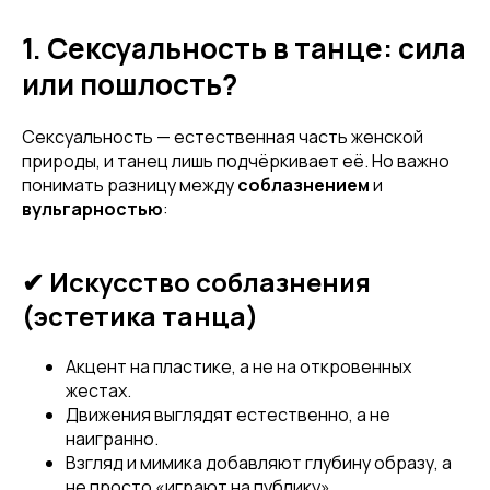
1. Сексуальность в танце: сила
или пошлость?
Сексуальность — естественная часть женской
природы, и танец лишь подчёркивает её. Но важно
понимать разницу между
соблазнением
и
вульгарностью
:
✔ Искусство соблазнения
(эстетика танца)
Акцент на пластике, а не на откровенных
жестах.
Движения выглядят естественно, а не
наигранно.
Взгляд и мимика добавляют глубину образу, а
не просто «играют на публику».