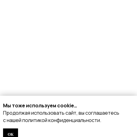
+7 926 153 95 92
Москва, Малый
Харитоньевский 8/18 стр 1
КАТАЛОГ
Стрипы
Хилсы
Мы тоже используем cookie…
Ботинки
Продолжая использовать сайт, вы соглашаетесь
Одежда
с нашей политикой конфиденциальности.
Защита и аксессуары
ОК
Подарочные сертификаты