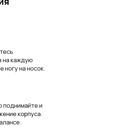
ия
йтесь
з на каждую
 ногу на носок.
о поднимайте и
жение корпуса.
алансе.