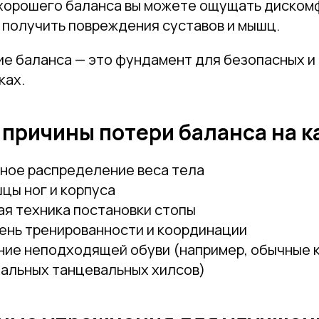
з хорошего баланса вы можете ощущать диском
 получить повреждения суставов и мышц.
ие баланса — это фундамент для безопасных 
ках.
причины потери баланса на к
Привет! Дарим тебе -10% на первую покупку!
Подпишись на нашу рассылку
ное распределение веса тела
цы ног и корпуса
...и узнавай об акциях первой!
ая техника постановки стопы
ень тренированности и координации
Email
ние неподходящей обуви (например, обычные 
альных танцевальных хилсов)
Имя