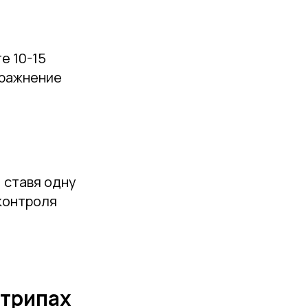
е 10-15
пражнение
, ставя одну
 контроля
стрипах