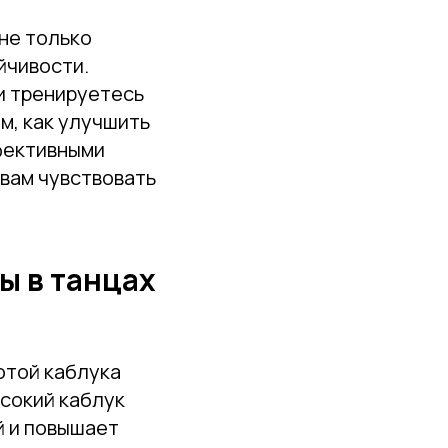
не только
йчивости.
ли тренируетесь
м, как улучшить
ффективными
вам чувствовать
ы в танцах
отой каблука
сокий каблук
й и повышает