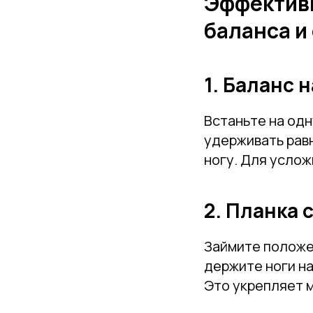
Эффектив
баланса и
1. Баланс 
Встаньте на одн
удерживать равн
ногу. Для услож
2. Планка 
Займите положе
держите ноги на
Это укрепляет м