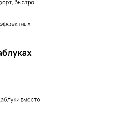
форт, быстро
и эффектных
аблуках
каблуки вместо