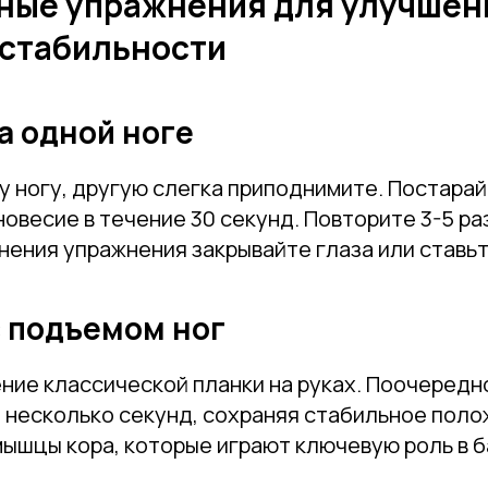
ные упражнения для улучшен
 стабильности
Телефон
на одной ноге
у ногу, другую слегка приподнимите. Постара
Отправить
овесие в течение 30 секунд. Повторите 3-5 ра
нения упражнения закрывайте глаза или ставьте
Нажимая на кнопку, вы даете согласие на обработку своих
персональных данных согласно 152-ФЗ.
Подробнее
с подъемом ног
ние классической планки на руках. Поочередн
 несколько секунд, сохраняя стабильное поло
ышцы кора, которые играют ключевую роль в б