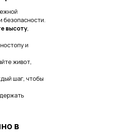
дежной
и безопасности.
те высоту
,
еностопу и
айте живот,
дый шаг, чтобы
 держать
но в