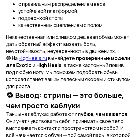
с правильным распределением веса;
СЕРТИФИКАТ
устойчивой платформой;
поддержкой стопы;
качественным сцеплением с полом.
Некачественная или слишком дешевая обувь может
дать обратный эффект: вызвать боль,
неустойчивость, неуверенность в движениях.
🟣 На
HighHeels.ru
вы найдете
проверенные модели
для Exotic и High Heels
, а также кастомный пошив
под любую ногу. Мы поможем подобрать обувь,
которая станет вашим телесным якорем и стимулом
для роста.
[ CUSTOM FOOTWEAR ]
[ CUSTOM FOOTWEAR ]
🔁 Вывод: стрипы — это больше,
ИНДИВИДУАЛЬНЫЙ
ПОШИВ СТРИПОВ
чем просто каблуки
Танцы на каблуках работают
глубже, чем кажется
.
Они учат чувствовать себя, принимать своё тело,
выстраивать контакт с пространством и собой. И
всё начинается с обуви — той самой пары, в которой