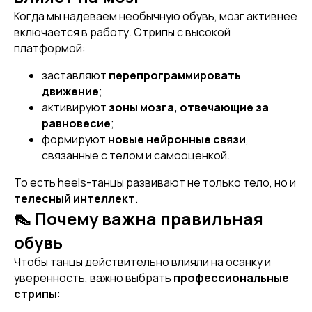
Когда мы надеваем необычную обувь, мозг активнее
включается в работу. Стрипы с высокой
платформой:
заставляют
перепрограммировать
[ REFERRAL PROGRAM ]
движение
;
РЕФЕРАЛЬНАЯ
ПРОГРАММА
активируют
зоны мозга, отвечающие за
равновесие
;
формируют
новые нейронные связи
,
связанные с телом и самооценкой.
То есть heels-танцы развивают не только тело, но и
телесный интеллект
.
👠 Почему важна правильная
обувь
Чтобы танцы действительно влияли на осанку и
уверенность, важно выбрать
профессиональные
стрипы
:
[ CERTIFICATE]
ПОДАРОЧНЫЙ