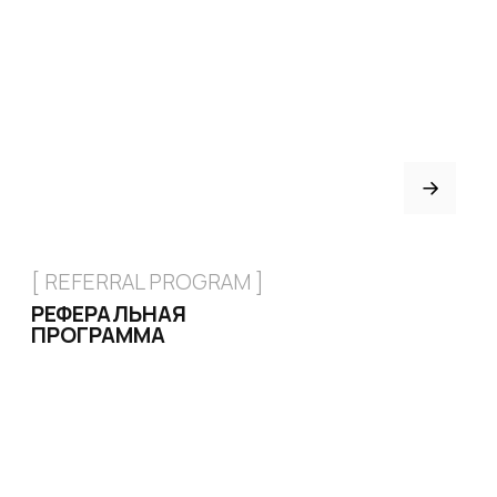
+7 926 153 95 92
Москва, Малый
Харитоньевский 8/18 стр 1
КАТАЛОГ
Стрипы
Хилсы
Ботинки