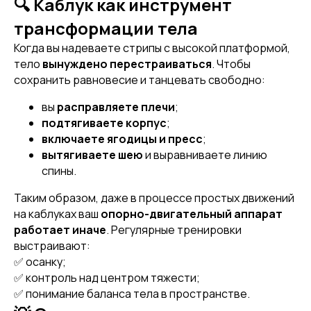
🔍 Каблук как инструмент
трансформации тела
Когда вы надеваете стрипы с высокой платформой,
тело
вынуждено перестраиваться
. Чтобы
сохранить равновесие и танцевать свободно:
вы
расправляете плечи
;
подтягиваете корпус
;
включаете ягодицы и пресс
;
вытягиваете шею
и выравниваете линию
спины.
Таким образом, даже в процессе простых движений
на каблуках ваш
опорно-двигательный аппарат
работает иначе
. Регулярные тренировки
выстраивают:
✅ осанку;
✅ контроль над центром тяжести;
✅ понимание баланса тела в пространстве.