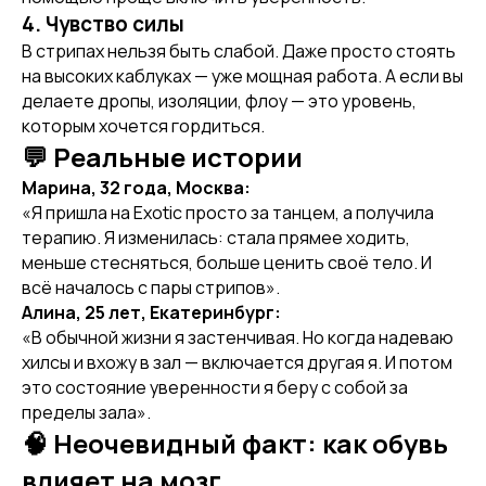
4. Чувство силы
В стрипах нельзя быть слабой. Даже просто стоять
на высоких каблуках — уже мощная работа. А если вы
делаете дропы, изоляции, флоу — это уровень,
которым хочется гордиться.
💬 Реальные истории
Марина, 32 года, Москва:
«Я пришла на Exotic просто за танцем, а получила
терапию. Я изменилась: стала прямее ходить,
меньше стесняться, больше ценить своё тело. И
[ DISCOUNTS ]
всё началось с пары стрипов».
АКЦИИ
Алина, 25 лет, Екатеринбург:
«В обычной жизни я застенчивая. Но когда надеваю
хилсы и вхожу в зал — включается другая я. И потом
это состояние уверенности я беру с собой за
пределы зала».
🧠 Неочевидный факт: как обувь
влияет на мозг