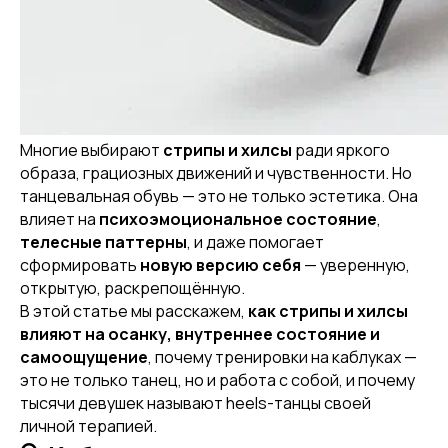
Многие выбирают
стрипы и хилсы
ради яркого
образа, грациозных движений и чувственности. Но
танцевальная обувь — это не только эстетика. Она
влияет на
психоэмоциональное состояние
,
телесные паттерны
, и даже помогает
сформировать
новую версию себя
— уверенную,
открытую, раскрепощённую.
В этой статье мы расскажем,
как стрипы и хилсы
влияют на осанку, внутреннее состояние и
самоощущение
, почему тренировки на каблуках —
это не только танец, но и работа с собой, и почему
тысячи девушек называют heels-танцы своей
личной терапией.