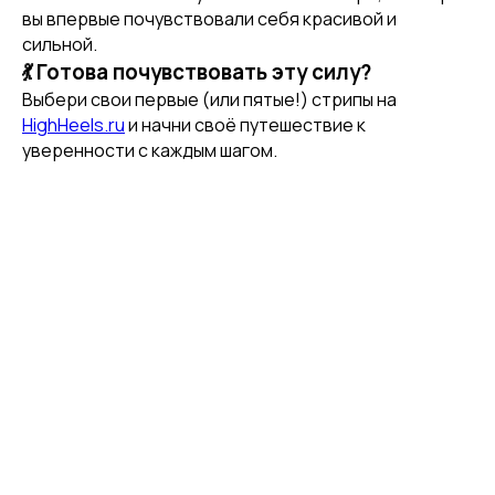
вы впервые почувствовали себя красивой и
сильной.
💃 Готова почувствовать эту силу?
Выбери свои первые (или пятые!) стрипы на
HighHeels.ru
и начни своё путешествие к
уверенности с каждым шагом.
[ CUSTOM FOOTWEAR ]
ИНДИВИДУАЛЬНЫЙ
ПОШИВ ХИЛСОВ