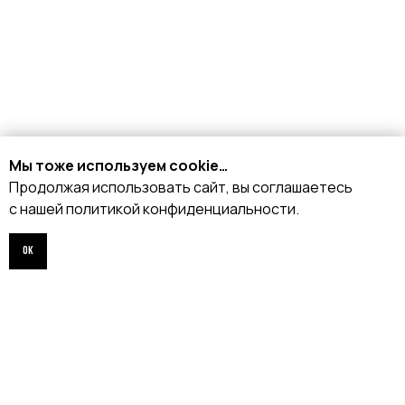
Мы тоже используем cookie…
+7 926 153 95 92
Продолжая использовать сайт, вы соглашаетесь
Москва, Малый
с нашей политикой конфиденциальности.
Харитоньевский 8/18 стр 1
ОК
КАТАЛОГ
Стрипы