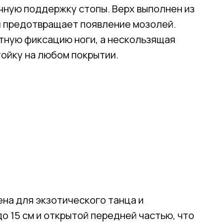
чную поддержку стопы. Верх выполнен из
и предотвращает появление мозолей.
Телефон
тную фиксацию ноги, а нескользящая
ойку на любом покрытии.
Отправить
Нажимая на кнопку, вы даете согласие на обработку своих
персональных данных согласно 152-ФЗ.
Подробнее
ена для экзотического танца и
о 15 см и открытой передней частью, что