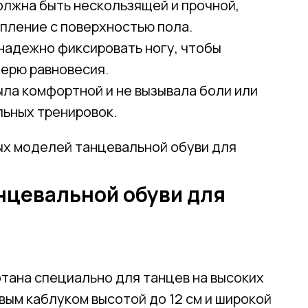
олжна быть нескользящей и прочной,
пление с поверхностью пола.
 надежно фиксировать ногу, чтобы
ерю равновесия.
была комфортной и не вызывала боли или
ьных тренировок.
Привет! Дарим тебе -10% на первую покупку!
ых моделей танцевальной обуви для
Подпишись на нашу рассылку
нцевальной обуви для
...и узнавай об акциях первой!
Email
отана специально для танцев на высоких
Имя
вым каблуком высотой до 12 см и широкой