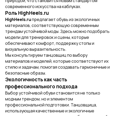
природой, что становится новым стандартом
современного искусства на каблуках.
Роль HighHeels.ru
HighHeels.ru
предлагает обувь из экологичных
материалов, соответствующую современным
трендам устойчивой моды. Здесь можно подобрать
модели для тренировок и сцены, которые
[ CERTIFICATE]
обеспечивают комфорт, поддержку стопы и
ПОДАРОЧНЫЙ
визуальную выразительность.
СЕРТИФИКАТ
Мы консультируем танцовщиц по выбору
материалов и моделей, которые соответствуют их
стилю и задачам, помогая создавать гармоничные и
безопасные образы.
Экологичность как часть
профессионального подхода
Выбор устойчивой обуви становится не только
модным трендом, но и элементом
профессиональной подготовки. Танцовщица,
использующая качественные и экологичные