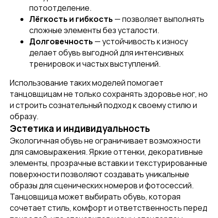
потоотделение.
Лёгкость и гибкость
— позволяет выполнять
сложные элементы без усталости.
Долговечность
— устойчивость к износу
делает обувь выгодной для интенсивных
тренировок и частых выступлений.
Использование таких моделей помогает
танцовщицам не только сохранять здоровье ног, но
и строить сознательный подход к своему стилю и
образу.
Эстетика и индивидуальность
Экологичная обувь не ограничивает возможности
[ REFERRAL PROGRAM ]
для самовыражения. Яркие оттенки, декоративные
РЕФЕРАЛЬНАЯ
ПРОГРАММА
элементы, прозрачные вставки и текстурированные
поверхности позволяют создавать уникальные
образы для сценических номеров и фотосессий.
Танцовщица может выбирать обувь, которая
сочетает стиль, комфорт и ответственность перед