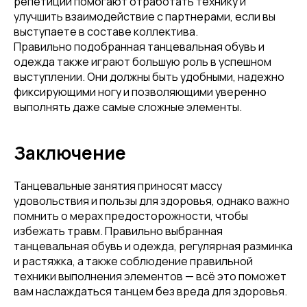
репетиции помогают отработать технику и
улучшить взаимодействие с партнерами, если вы
выступаете в составе коллектива.
Правильно подобранная танцевальная обувь и
одежда также играют большую роль в успешном
выступлении. Они должны быть удобными, надежно
фиксирующими ногу и позволяющими уверенно
выполнять даже самые сложные элементы.
Привет! Дарим тебе -10% на первую
покупку! Подпишись на нашу рассылку
Заключение
...и узнавай об акциях первой!
Танцевальные занятия приносят массу
Email
удовольствия и пользы для здоровья, однако важно
помнить о мерах предосторожности, чтобы
избежать травм. Правильно выбранная
танцевальная обувь и одежда, регулярная разминка
Имя
и растяжка, а также соблюдение правильной
техники выполнения элементов — всё это поможет
вам наслаждаться танцем без вреда для здоровья.