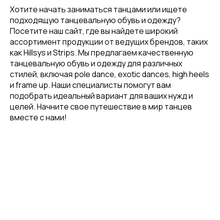
Телефон
Хотите начать заниматься танцами или ищете
подходящую танцевальную обувь и одежду?
Посетите наш сайт, где вы найдете широкий
ассортимент продукции от ведущих брендов, таких
как Hillsys и Strips. Мы предлагаем качественную
Отправить
танцевальную обувь и одежду для различных
стилей, включая pole dance, exotic dances, high heels
и frame up. Наши специалисты помогут вам
Нажимая на кнопку, вы даете согласие на обработку своих
подобрать идеальный вариант для ваших нужд и
персональных данных согласно 152-ФЗ.
Подробнее
целей. Начните свое путешествие в мир танцев
вместе с нами!