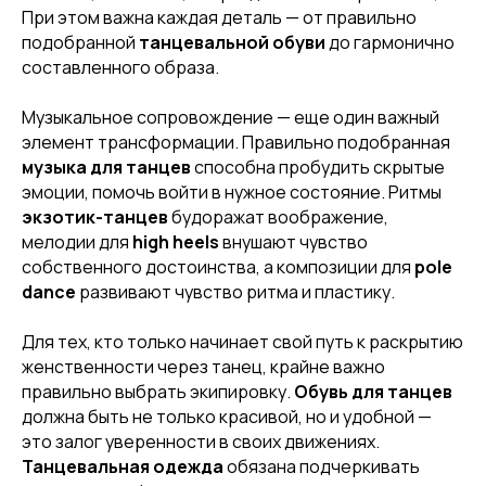
При этом важна каждая деталь — от правильно
подобранной
танцевальной обуви
до гармонично
составленного образа.
Музыкальное сопровождение — еще один важный
элемент трансформации. Правильно подобранная
музыка для танцев
способна пробудить скрытые
эмоции, помочь войти в нужное состояние. Ритмы
экзотик-танцев
будоражат воображение,
мелодии для
high heels
внушают чувство
собственного достоинства, а композиции для
pole
dance
развивают чувство ритма и пластику.
Для тех, кто только начинает свой путь к раскрытию
женственности через танец, крайне важно
правильно выбрать экипировку.
Обувь для танцев
должна быть не только красивой, но и удобной —
это залог уверенности в своих движениях.
Танцевальная одежда
обязана подчеркивать