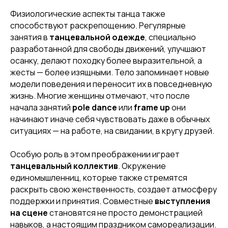
Физиологические аспекты танца также
способствуют раскрепощению. Регулярные
занятия в
танцевальной одежде
, специально
разработанной для свободы движений, улучшают
осанку, делают походку более выразительной, а
жесты — более изящными. Тело запоминает новые
модели поведения и переносит их в повседневную
жизнь. Многие женщины отмечают, что после
начала занятий
pole dance
или
frame up
они
начинают иначе себя чувствовать даже в обычных
ситуациях — на работе, на свидании, в кругу друзей.
Особую роль в этом преображении играет
танцевальный коллектив
. Окружение
единомышленниц, которые также стремятся
раскрыть свою женственность, создает атмосферу
поддержки и принятия. Совместные
выступления
на сцене
становятся не просто демонстрацией
навыков, а настоящим праздником самореализации.