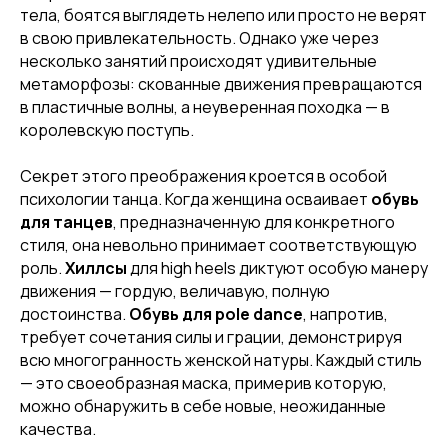
тела, боятся выглядеть нелепо или просто не верят
в свою привлекательность. Однако уже через
несколько занятий происходят удивительные
метаморфозы: скованные движения превращаются
в пластичные волны, а неуверенная походка — в
королевскую поступь.
Секрет этого преображения кроется в особой
психологии танца. Когда женщина осваивает
обувь
для танцев
, предназначенную для конкретного
стиля, она невольно принимает соответствующую
роль.
Хиллсы
для high heels диктуют особую манеру
движения — гордую, величавую, полную
достоинства.
Обувь для pole dance
, напротив,
требует сочетания силы и грации, демонстрируя
всю многогранность женской натуры. Каждый стиль
— это своеобразная маска, примерив которую,
можно обнаружить в себе новые, неожиданные
качества.