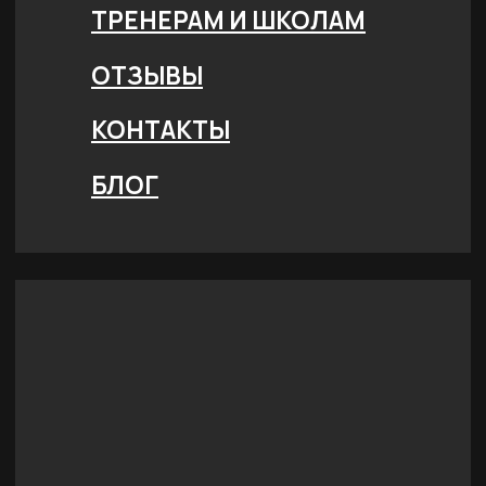
Привет! Дарим тебе -10
Подпишись на н
...и узнавай об 
Email
Имя