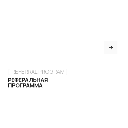
+7 926 153 95 92
Москва, Малый
Харитоньевский 8/18 стр 1
КАТАЛОГ
Стрипы
Хилсы
Ботинки
Одежда
Защита и аксессуары
Подарочные сертификаты
ИНФОРМАЦИЯ