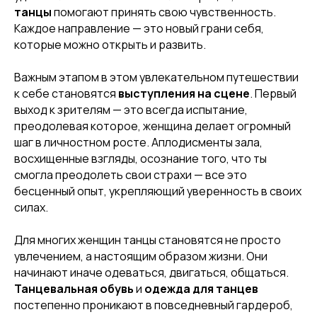
РЕФЕРАЛЬНАЯ
танцы
помогают принять свою чувственность.
ПРОГРАММА
Каждое направление — это новый грани себя,
которые можно открыть и развить.
Важным этапом в этом увлекательном путешествии
к себе становятся
выступления на сцене
. Первый
выход к зрителям — это всегда испытание,
преодолевая которое, женщина делает огромный
шаг в личностном росте. Аплодисменты зала,
восхищенные взгляды, осознание того, что ты
смогла преодолеть свои страхи — все это
бесценный опыт, укрепляющий уверенность в своих
силах.
[ CERTIFICATE]
ПОДАРОЧНЫЙ
СЕРТИФИКАТ
Для многих женщин танцы становятся не просто
увлечением, а настоящим образом жизни. Они
начинают иначе одеваться, двигаться, общаться.
Танцевальная обувь
и
одежда для танцев
постепенно проникают в повседневный гардероб,