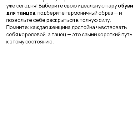
уже сегодня! Выберите свою идеальную пару
обуви
[ CUSTOM FOOTWEAR ]
для танцев
, подберите гармоничный образ — и
ИНДИВИДУАЛЬНЫЙ
позвольте себе раскрыться в полную силу.
ПОШИВ ХИЛСОВ
Помните: каждая женщина достойна чувствовать
себя королевой, а танец — это самый короткий путь
к этому состоянию.