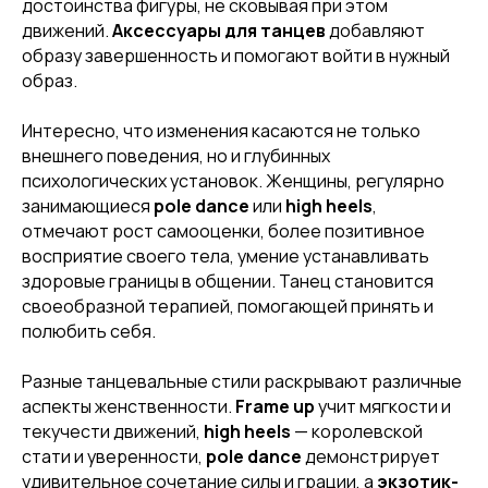
достоинства фигуры, не сковывая при этом
движений.
Аксессуары для танцев
добавляют
образу завершенность и помогают войти в нужный
образ.
[ DISCOUNTS ]
Интересно, что изменения касаются не только
АКЦИИ
внешнего поведения, но и глубинных
психологических установок. Женщины, регулярно
занимающиеся
pole dance
или
high heels
,
отмечают рост самооценки, более позитивное
восприятие своего тела, умение устанавливать
здоровые границы в общении. Танец становится
своеобразной терапией, помогающей принять и
полюбить себя.
Разные танцевальные стили раскрывают различные
аспекты женственности.
Frame up
учит мягкости и
текучести движений,
high heels
— королевской
стати и уверенности,
pole dance
демонстрирует
[ REFERRAL PROGRAM ]
удивительное сочетание силы и грации, а
экзотик-