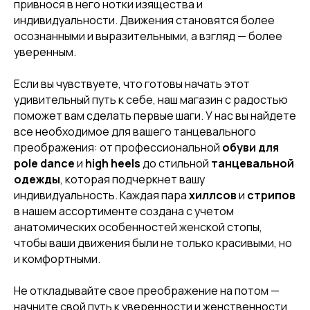
привнося в него нотки изящества и
индивидуальности. Движения становятся более
осознанными и выразительными, а взгляд — более
уверенным.
Если вы чувствуете, что готовы начать этот
удивительный путь к себе, наш магазин с радостью
[ CUSTOM FOOTWEAR ]
[ CUSTOM FOOTWEAR ]
поможет вам сделать первые шаги. У нас вы найдете
ИНДИВИДУАЛЬНЫЙ
все необходимое для вашего танцевального
ПОШИВ СТРИПОВ
преображения: от профессиональной
обуви для
pole dance
и
high heels
до стильной
танцевальной
одежды
, которая подчеркнет вашу
индивидуальность. Каждая пара
хиллсов
и
стрипов
в нашем ассортименте создана с учетом
анатомических особенностей женской стопы,
чтобы ваши движения были не только красивыми, но
и комфортными.
Не откладывайте свое преображение на потом —
начните свой путь к уверенности и женственности