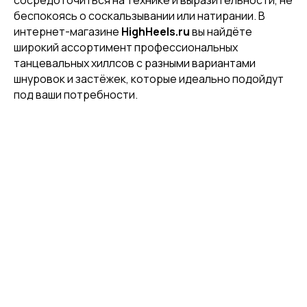
сосредоточиться на технике и выразительности, не
беспокоясь о соскальзывании или натирании. В
интернет-магазине
HighHeels.ru
вы найдёте
широкий ассортимент профессиональных
танцевальных хиллсов с разными вариантами
шнуровок и застёжек, которые идеально подойдут
под ваши потребности.
+7 926 153 95 92
Москва, Малый
Харитоньевский 8/18 стр 1
КАТАЛОГ
Стрипы