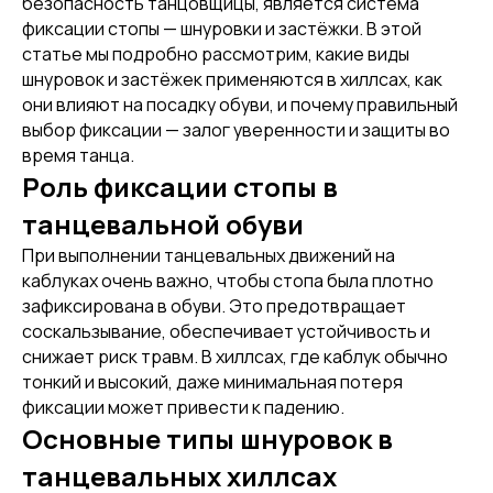
безопасность танцовщицы, является система
фиксации стопы — шнуровки и застёжки. В этой
статье мы подробно рассмотрим, какие виды
шнуровок и застёжек применяются в хиллсах, как
они влияют на посадку обуви, и почему правильный
выбор фиксации — залог уверенности и защиты во
время танца.
Роль фиксации стопы в
танцевальной обуви
При выполнении танцевальных движений на
каблуках очень важно, чтобы стопа была плотно
зафиксирована в обуви. Это предотвращает
соскальзывание, обеспечивает устойчивость и
снижает риск травм. В хиллсах, где каблук обычно
тонкий и высокий, даже минимальная потеря
фиксации может привести к падению.
Основные типы шнуровок в
танцевальных хиллсах