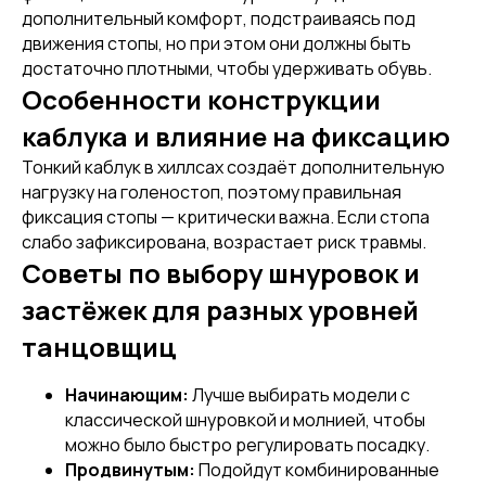
дополнительный комфорт, подстраиваясь под
движения стопы, но при этом они должны быть
[ CERTIFICATE]
достаточно плотными, чтобы удерживать обувь.
ПОДАРОЧНЫЙ
СЕРТИФИКАТ
Особенности конструкции
каблука и влияние на фиксацию
Тонкий каблук в хиллсах создаёт дополнительную
нагрузку на голеностоп, поэтому правильная
фиксация стопы — критически важна. Если стопа
слабо зафиксирована, возрастает риск травмы.
Советы по выбору шнуровок и
застёжек для разных уровней
танцовщиц
[ CUSTOM FOOTWEAR ]
[ CUSTOM FOOTWEAR ]
Начинающим:
Лучше выбирать модели с
ИНДИВИДУАЛЬНЫЙ
классической шнуровкой и молнией, чтобы
ПОШИВ СТРИПОВ
можно было быстро регулировать посадку.
Продвинутым:
Подойдут комбинированные