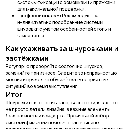
системы фиксации с ремешками и пряжками
для максимальной поддержки.
Профессионалам:
Рекомендуются
индивидуально подобранные системы
шнуровки с учётом особенностей стопы и
стиля танца.
Как ухаживать за шнуровками и
застёжками
[ CUSTOM FOOTWEAR ]
Регулярно проверяйте состояние шнурков,
ИНДИВИДУАЛЬНЫЙ
заменяйте при износе. Следите за исправностью
ПОШИВ ХИЛСОВ
молний и пряжек, чтобы избежать неприятных
ситуаций во время выступления.
Итог
Шнуровки и застёжки в танцевальных хиллсах — это
не просто детали дизайна, а важные элементы
безопасности и комфорта. Правильный выбор
системы фиксации помогает танцовщице