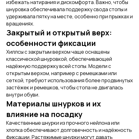
избежать натирания и дискомфорта. Важно, чтобы
шнуровка обеспечивала поддержку свода стопы и
удерживала пятку на месте, особенно при прыжках и
вращениях.
Закрытый и открытый верх:
особенности фиксации
Хиллсы с закрытым верхом чаще оснащены
[ REFERRAL PROGRAM ]
классической шнуровкой, обеспечивающей
РЕФЕРАЛЬНАЯ
надёжную поддержку всей стопы. Модели с
ПРОГРАММА
открытым верхом, например с ремешками или
сеткой, требуют использования более продвинутых
застёжек и ремешков, чтобы стопа не двигалась
внутри обуви.
Материалы шнурков и их
влияние на посадку
Качественные шнурки из прочного нейлона или
хлопка обеспечивают долговечность и надёжность
фиксации. Растяжимые шнурки могут давать