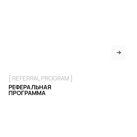
Хилсы
Ботинки
Одежда
Защита и аксессуары
Подарочные сертификаты
ИНФОРМАЦИЯ
Доставка и оплата
Возврат и обмен
Рассрочка
FAQ
Партнёрство
Договор оферты
ИНДИВИДУАЛЬНЫЙ
ПОШИВ