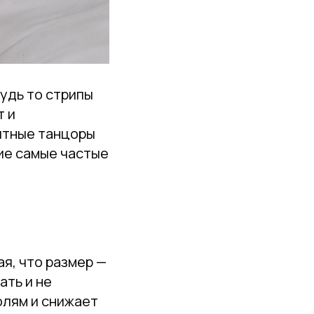
удь то стрипы
т и
пытные танцоры
ие самые частые
ая, что размер —
ать и не
олям и снижает