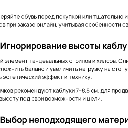
еряйте обувь перед покупкой или тщательно 
в при заказе онлайн, учитывая особенности с
Привет! Дарим тебе -10% на первую покупку!
Подпишись на нашу рассылку
 Игнорирование высоты каблу
...и узнавай об акциях первой!
Email
ый элемент танцевальных стрипов и хилсов. С
ложнить баланс и увеличить нагрузку на стопу
ь эстетический эффект и технику.
Имя
чков рекомендуют каблуки 7–8,5 см, для продв
высоту под свои возможности и цели.
Телефон
 Выбор неподходящего матер