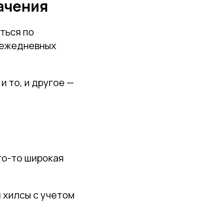
начения
ться по
 ежедневных
и то, и другое —
го-то широкая
 хилсы с учетом