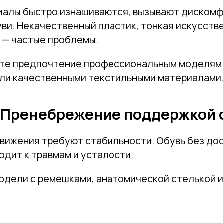
алы быстро изнашиваются, вызывают дискомф
ви. Некачественный пластик, тонкая искусств
Отправить
 — частые проблемы.
Нажимая на кнопку, вы даете согласие на обработку своих
те предпочтение профессиональным моделям 
персональных данных согласно 152-ФЗ.
Подробнее
или качественными текстильными материалами
 Пренебрежение поддержкой 
вижения требуют стабильности. Обувь без до
дит к травмам и усталости.
дели с ремешками, анатомической стелькой и