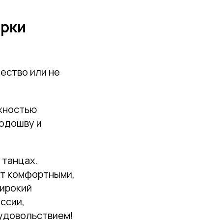
ерки
чество или не
ожностью
подошву и
 танцах.
ут комфортными,
ирокий
ссии,
 удовольствием!