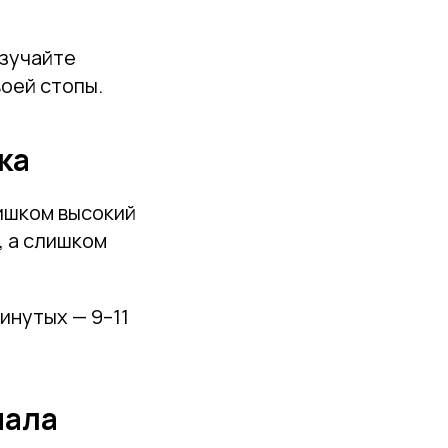
изучайте
воей стопы.
ка
лишком высокий
, а слишком
инутых — 9–11
иала