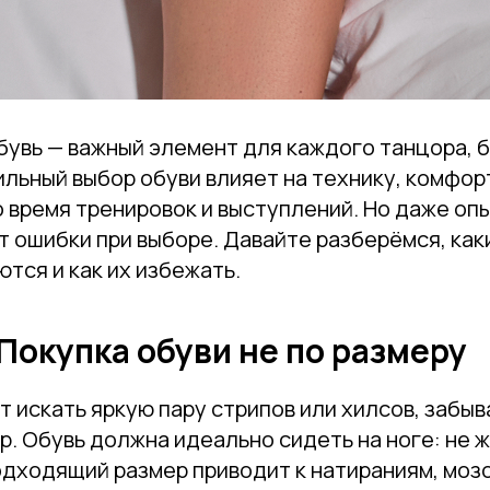
увь — важный элемент для каждого танцора, б
ильный выбор обуви влияет на технику, комфор
о время тренировок и выступлений. Но даже о
 ошибки при выборе. Давайте разберёмся, как
тся и как их избежать.
 Покупка обуви не по размеру
 искать яркую пару стрипов или хилсов, забыв
. Обувь должна идеально сидеть на ноге: не ж
одходящий размер приводит к натираниям, моз