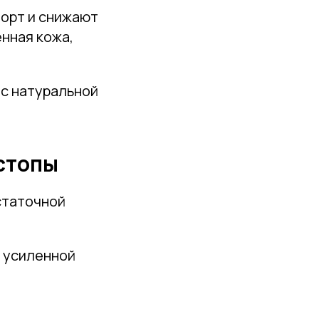
орт и снижают
енная кожа,
с натуральной
.
стопы
статочной
 усиленной