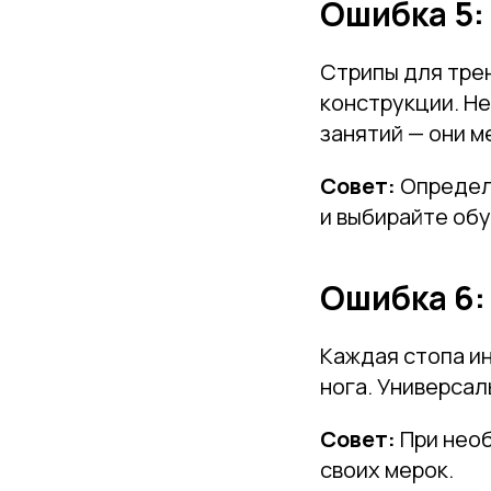
Ошибка 5:
Стрипы для трен
конструкции. Н
занятий — они м
Совет:
Определи
и выбирайте обу
Ошибка 6:
Каждая стопа ин
нога. Универсал
Совет:
При необ
своих мерок.