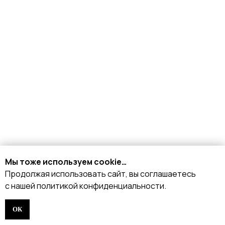
+7 926 153 95 92
Мы тоже используем cookie…
Москва, Малый
Харитоньевский 8/18 стр 1
Продолжая использовать сайт, вы соглашаетесь
с нашей политикой конфиденциальности.
ОК