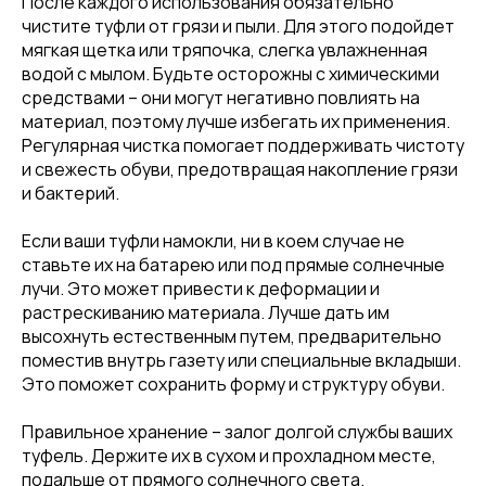
После каждого использования обязательно
чистите туфли от грязи и пыли. Для этого подойдет
мягкая щетка или тряпочка, слегка увлажненная
водой с мылом. Будьте осторожны с химическими
средствами – они могут негативно повлиять на
материал, поэтому лучше избегать их применения.
Регулярная чистка помогает поддерживать чистоту
и свежесть обуви, предотвращая накопление грязи
и бактерий.
Если ваши туфли намокли, ни в коем случае не
ставьте их на батарею или под прямые солнечные
лучи. Это может привести к деформации и
растрескиванию материала. Лучше дать им
высохнуть естественным путем, предварительно
поместив внутрь газету или специальные вкладыши.
Это поможет сохранить форму и структуру обуви.
Правильное хранение – залог долгой службы ваших
туфель. Держите их в сухом и прохладном месте,
подальше от прямого солнечного света.