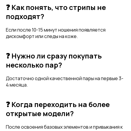
персональных данных согласно 152-ФЗ.
Подробнее
❓ Как понять, что стрипы не
подходят?
Если после 10-15 минут ношения появляется
дискомфорт или следы на коже.
❓ Нужно ли сразу покупать
несколько пар?
Достаточно одной качественной пары на первые 3-
4 месяца.
❓ Когда переходить на более
открытые модели?
После освоения базовых элементов и привыкания к