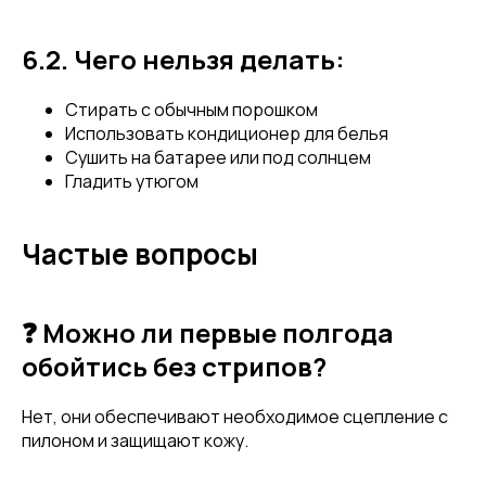
покупку! Подпишись на нашу рассылку
...и узнавай об акциях первой!
6.2. Чего нельзя делать:
Email
Стирать с обычным порошком
Использовать кондиционер для белья
Сушить на батарее или под солнцем
Гладить утюгом
Имя
Частые вопросы
Телефон
❓ Можно ли первые полгода
обойтись без стрипов?
Нет, они обеспечивают необходимое сцепление с
Отправить
пилоном и защищают кожу.
Нажимая на кнопку, вы даете согласие на обработку своих