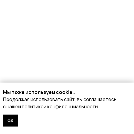
Договор оферты
ИНДИВИДУАЛЬНЫЙ
ПОШИВ
ТРЕНЕРАМ И ШКОЛАМ
ОТЗЫВЫ
КОНТАКТЫ
БЛОГ
Мы тоже используем cookie…
Продолжая использовать сайт, вы соглашаетесь
с нашей политикой конфиденциальности.
ОК