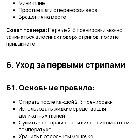
Мини-плие
Простые шаги с переносом веса
Вращения на месте
Совет тренера:
Первые 2-3 тренировки можно
заниматься в лосинах поверх стрипов, пока не
привыкнете.
6. Уход за первыми стрипами
6.1. Основные правила:
Стирать после каждой 2-3 тренировки
Использовать жидкие средства для
деликатных тканей
Сушить в расправленном виде при комнатной
температуре
Привет! Дарим тебе -10% на первую
Хранить в отдельном мешочке