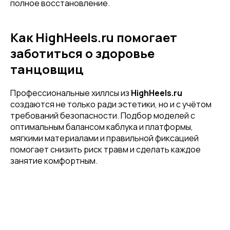
полное восстановление.
...и узнавай об акциях первой!
Как HighHeels.ru помогает
Email
заботиться о здоровье
танцовщиц
Профессиональные хиллсы из
HighHeels.ru
Имя
создаются не только ради эстетики, но и с учётом
требований безопасности. Подбор моделей с
оптимальным балансом каблука и платформы,
мягкими материалами и правильной фиксацией
Телефон
помогает снизить риск травм и сделать каждое
занятие комфортным.
Отправить
Нажимая на кнопку, вы даете согласие на обработку своих