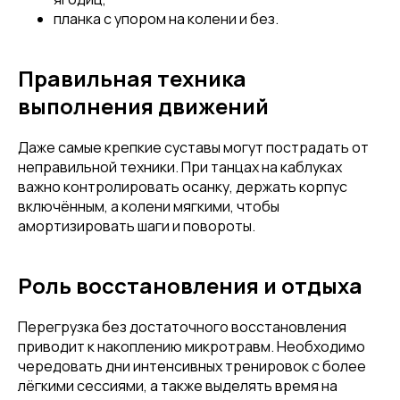
планка с упором на колени и без.
Правильная техника
выполнения движений
Даже самые крепкие суставы могут пострадать от
неправильной техники. При танцах на каблуках
важно контролировать осанку, держать корпус
включённым, а колени мягкими, чтобы
амортизировать шаги и повороты.
Роль восстановления и отдыха
Перегрузка без достаточного восстановления
приводит к накоплению микротравм. Необходимо
чередовать дни интенсивных тренировок с более
Привет! Дарим тебе -10% на первую
лёгкими сессиями, а также выделять время на
покупку! Подпишись на нашу рассылку