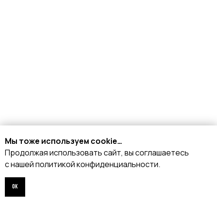
КАТАЛОГ
Стрипы
Хилсы
Ботинки
Одежда
Защита и аксессуары
Подарочные сертификаты
Мы тоже используем cookie…
Продолжая использовать сайт, вы соглашаетесь
ИНФОРМАЦИЯ
с нашей политикой конфиденциальности.
Доставка и оплата
ОК
Возврат и обмен
Рассрочка