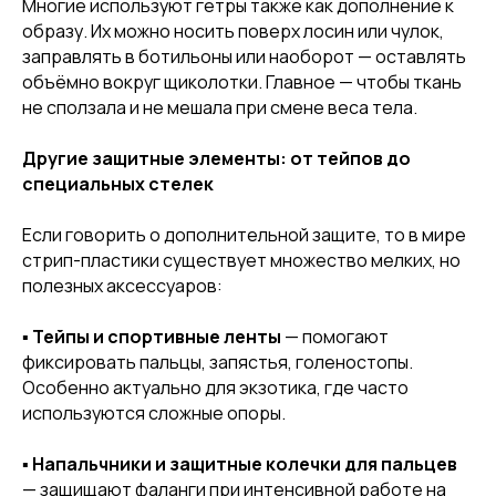
Многие используют гетры также как дополнение к
образу. Их можно носить поверх лосин или чулок,
заправлять в ботильоны или наоборот — оставлять
объёмно вокруг щиколотки. Главное — чтобы ткань
не сползала и не мешала при смене веса тела.
Другие защитные элементы: от тейпов до
специальных стелек
Если говорить о дополнительной защите, то в мире
стрип-пластики существует множество мелких, но
полезных аксессуаров:
▪️
Тейпы и спортивные ленты
— помогают
фиксировать пальцы, запястья, голеностопы.
Особенно актуально для экзотика, где часто
используются сложные опоры.
▪️
Напальчники и защитные колечки для пальцев
— защищают фаланги при интенсивной работе на