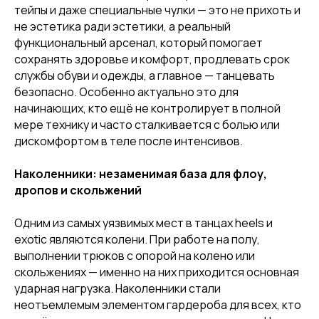
тейпы и даже специальные чулки — это не прихоть и
не эстетика ради эстетики, а реальный
функциональный арсенал, который помогает
сохранять здоровье и комфорт, продлевать срок
службы обуви и одежды, а главное — танцевать
безопасно. Особенно актуально это для
начинающих, кто ещё не контролирует в полной
мере технику и часто сталкивается с болью или
дискомфортом в теле после интенсивов.
Наколенники: незаменимая база для флоу,
дропов и скольжений
Одним из самых уязвимых мест в танцах heels и
exotic являются колени. При работе на полу,
выполнении трюков с опорой на колено или
скольжениях — именно на них приходится основная
ударная нагрузка. Наколенники стали
неотъемлемым элементом гардероба для всех, кто