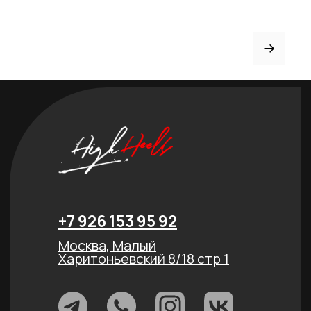
Привет! Дарим тебе -10% на 
Подпишись на нашу р
...и узнавай об акциях 
Email
Имя
Телефон