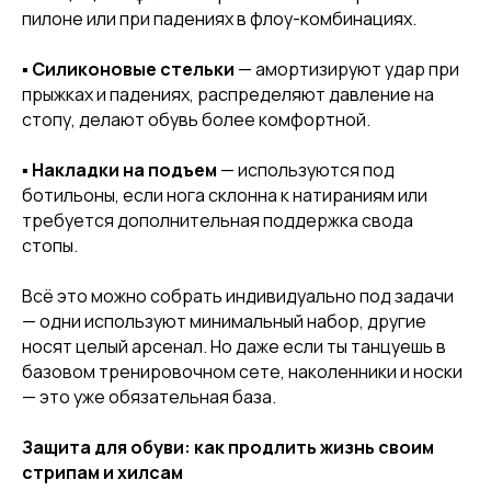
пилоне или при падениях в флоу-комбинациях.
▪️
Силиконовые стельки
— амортизируют удар при
прыжках и падениях, распределяют давление на
стопу, делают обувь более комфортной.
[ DISCOUNTS ]
▪️
Накладки на подъем
— используются под
АКЦИИ
ботильоны, если нога склонна к натираниям или
требуется дополнительная поддержка свода
стопы.
Всё это можно собрать индивидуально под задачи
— одни используют минимальный набор, другие
носят целый арсенал. Но даже если ты танцуешь в
базовом тренировочном сете, наколенники и носки
— это уже обязательная база.
Защита для обуви: как продлить жизнь своим
стрипам и хилсам