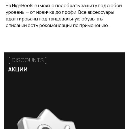
На HighHeels.ru можно подобрать защиту под любой
+7 926 153 95 92
уровень — от новичка до профи. Все аксессуары
Москва, Малый
адаптированы под танцевальную обувь, а в
Харитоньевский 8/18 стр 1
описании есть рекомендации по применению.
КАТАЛОГ
Стрипы
Хилсы
Ботинки
Одежда
Защита и аксессуары
Подарочные сертификаты