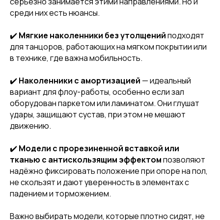
серьёзно занимается этими направлениями. Но и
среди них есть нюансы.
✔️
Мягкие наколенники без утолщений
подходят
для танцоров, работающих на мягком покрытии или
в технике, где важна мобильность.
✔️
Наколенники с амортизацией
— идеальный
вариант для флоу-работы, особенно если зал
оборудован паркетом или ламинатом. Они глушат
удары, защищают сустав, при этом не мешают
движению.
✔️
Модели с прорезиненной вставкой или
тканью с антискользящим эффектом
позволяют
надёжно фиксировать положение при опоре на пол,
не скользят и дают уверенность в элементах с
падением и торможением.
Важно выбирать модели, которые плотно сидят, не