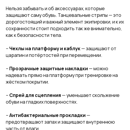
[ REFERRAL PROGRAM ]
Нельзя забывать и об аксессуарах, которые
РЕФЕРАЛЬНАЯ
защищают саму обувь. Танцевальные стрипы — это
ПРОГРАММА
дорогостоящий и важный элемент экипировки, и к их
сохранности стоит подходить так же внимательно,
как к безопасности тела.
–
Чехлы на платформу и каблук
— защищают от
царапин и потёртостей при перемещении.
–
Прозрачные защитные накладки
— можно
надевать прямо на платформу при тренировке на
жёстком покрытии.
–
Спрей для сцепления
— уменьшает скольжение
[ CERTIFICATE]
ПОДАРОЧНЫЙ
обуви на гладких поверхностях.
СЕРТИФИКАТ
–
Антибактериальные прокладки
—
предотвращают запах и защищают внутреннюю
часть от влаги.