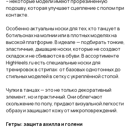
– некоторые модели имеют прорезиненную
подошву, которая улучшает сцепление с полом при
контакте.
Особенно актуальны носки для тех, кто танцует в
ботильонах на молнии или в плотных моделях на
высокой платформе. В идеале — подбирать тонкие,
эластичные, дышащие носки, которые не создают
складок и не сбиваются в обуви. В ассортименте
HighHeels.ru есть специальные носки для
тренировок в стрипах: от базовых однотонных до
стильных моделей в сетку с укреплённой стопой.
Чулки в танцах — это не только декоративный
элемент, но и практичный. Они облегчают
скольжение по полу, придают визуальной легкости
образу и защищают кожу от микроповреждений.
Гетры: защита ахилла и голени