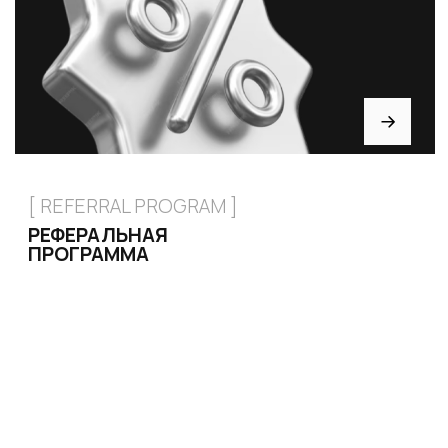
ИНФОРМАЦИЯ
Доставка и оплата
Возврат и обмен
Рассрочка
FAQ
Партнёрство
Договор оферты
ИНДИВИДУАЛЬНЫЙ
ПОШИВ
ТРЕНЕРАМ И ШКОЛАМ
ОТЗЫВЫ
КОНТАКТЫ
БЛОГ