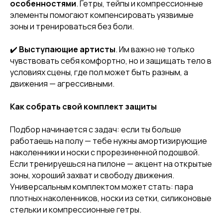
особенностями
. Гетры, тейпы и компрессионные
элементы помогают компенсировать уязвимые
зоны и тренироваться без боли.
[ CUSTOM FOOTWEAR ]
ИНДИВИДУАЛЬНЫЙ
✔️
Выступающие артисты
. Им важно не только
ПОШИВ ХИЛСОВ
чувствовать себя комфортно, но и защищать тело в
условиях сцены, где пол может быть разным, а
движения — агрессивными.
Как собрать свой комплект защиты
Подбор начинается с задач: если ты больше
работаешь на полу — тебе нужны амортизирующие
наколенники и носки с прорезиненной подошвой.
Если тренируешься на пилоне — акцент на открытые
зоны, хороший захват и свободу движения.
Универсальным комплектом может стать: пара
плотных наколенников, носки из сетки, силиконовые
стельки и компрессионные гетры.