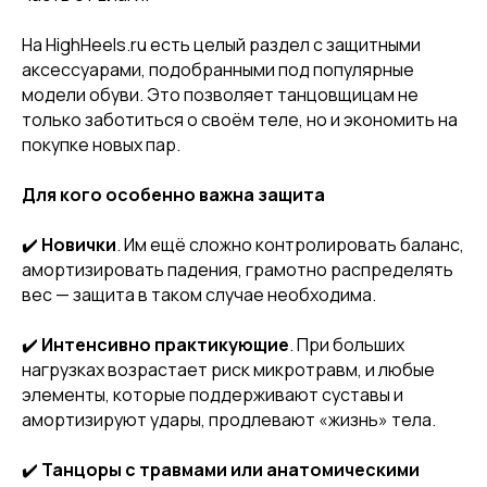
На HighHeels.ru есть целый раздел с защитными
аксессуарами, подобранными под популярные
модели обуви. Это позволяет танцовщицам не
только заботиться о своём теле, но и экономить на
покупке новых пар.
Для кого особенно важна защита
[ CUSTOM FOOTWEAR ]
[ CUSTOM FOOTWEAR ]
ИНДИВИДУАЛЬНЫЙ
✔️
Новички
. Им ещё сложно контролировать баланс,
ПОШИВ СТРИПОВ
амортизировать падения, грамотно распределять
вес — защита в таком случае необходима.
✔️
Интенсивно практикующие
. При больших
нагрузках возрастает риск микротравм, и любые
элементы, которые поддерживают суставы и
амортизируют удары, продлевают «жизнь» тела.
✔️
Танцоры с травмами или анатомическими