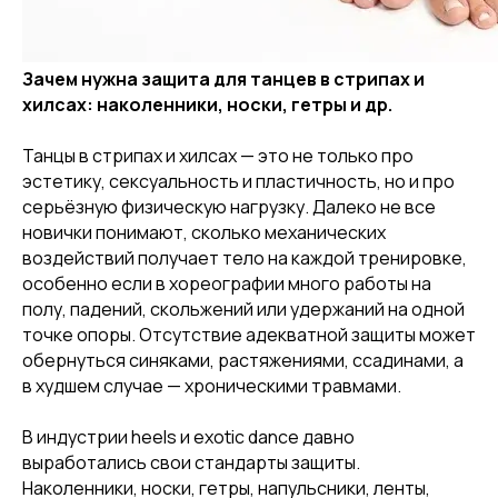
Зачем нужна защита для танцев в стрипах и
хилсах: наколенники, носки, гетры и др.
Танцы в стрипах и хилсах — это не только про
эстетику, сексуальность и пластичность, но и про
серьёзную физическую нагрузку. Далеко не все
новички понимают, сколько механических
воздействий получает тело на каждой тренировке,
особенно если в хореографии много работы на
полу, падений, скольжений или удержаний на одной
точке опоры. Отсутствие адекватной защиты может
обернуться синяками, растяжениями, ссадинами, а
в худшем случае — хроническими травмами.
В индустрии heels и exotic dance давно
выработались свои стандарты защиты.
Наколенники, носки, гетры, напульсники, ленты,