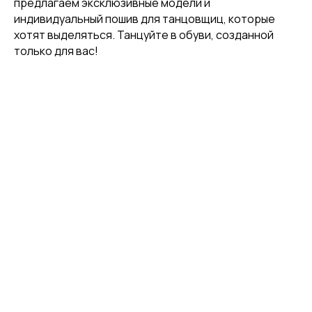
предлагаем эксклюзивные модели и
индивидуальный пошив для танцовщиц, которые
хотят выделяться. Танцуйте в обуви, созданной
[ CUSTOM FOOTWEAR ]
[ CUSTOM FOOTWEAR ]
только для вас!
ИНДИВИДУАЛЬНЫЙ
ПОШИВ СТРИПОВ
[ CUSTOM FOOTWEAR ]
ИНДИВИДУАЛЬНЫЙ
ПОШИВ ХИЛСОВ