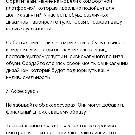
Обратите внимание на модели с комфортной
[ DISCOUNTS ]
платформой, которые идеально подойдут для
АКЦИИ
долгих занятий. У нас есть обувь различных
дизайнов – выбирайте ту, которая отражает вашу
индивидуальность!
Собственный пошив: Если вы хотите быть на высоте
и выделяться среди остальных танцовщиц,
воспользуйтесь услугой индивидуального пошива
обуви. Создайте стрипсы своей мечты с уникальным
дизайном, который будет подчеркнуть вашу
индивидуальность.
3. Аксессуары
[ REFERRAL PROGRAM ]
Не забывайте об аксессуарах! Они могут добавить
РЕФЕРАЛЬНАЯ
ПРОГРАММА
финальный штрих к вашему образу:
Танцевальные пояса: Пояса не только красиво
смотрятся, но и подчеркивают ваши линии, что