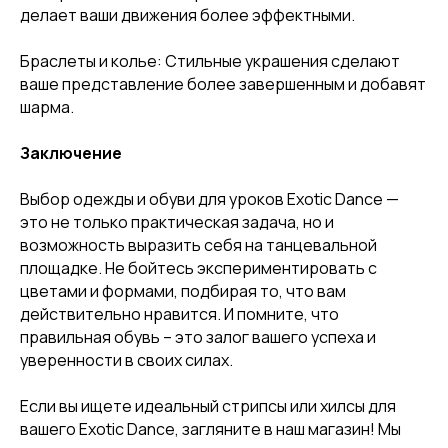
делает ваши движения более эффектными.
Браслеты и колье: Стильные украшения сделают
ваше представление более завершенным и добавят
шарма.
Заключение
[ CERTIFICATE]
Выбор одежды и обуви для уроков Exotic Dance —
ПОДАРОЧНЫЙ
это не только практическая задача, но и
СЕРТИФИКАТ
возможность выразить себя на танцевальной
площадке. Не бойтесь экспериментировать с
цветами и формами, подбирая то, что вам
действительно нравится. И помните, что
правильная обувь – это залог вашего успеха и
уверенности в своих силах.
Если вы ищете идеальный стрипсы или хилсы для
вашего Exotic Dance, загляните в наш магазин! Мы