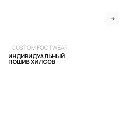
Привет! Дарим тебе -10% на пер
Подпишись на нашу расс
...и узнавай об акциях перв