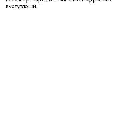
Отправить
выступлений.
Нажимая на кнопку, вы даете согласие на обработку своих
персональных данных согласно 152-ФЗ.
Подробнее