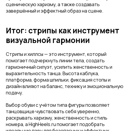
сценическую харизму, а также создавать
завершённый и эффектный образ на сцене.
Привет! Дарим тебе -10% на первую
покупку! Подпишись на нашу рассылку
Итог: стрипы как инструмент
...и узнавай об акциях первой!
визуальной гармонии
Email
Стрипы и хиллсы — это инструмент, который
помогает подчеркнуть линии тела, создать
гармоничный силуэт, усилить женственность и
выразительность танца. Высота каблука,
Имя
платформа, форма шпильки, фиксация стопы и
дизайн влияют на баланс, технику и эмоциональную
подачу.
Телефон
Выбор обуви с учётом типа фигуры позволяет
танцовщице чувствовать себя уверенно,
раскрывать харизму, женственность и стиль
номера, а HighHeels.ru помогает подобрать
идеальную пару для безопасных и эффектных