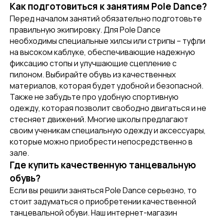
Как подготовиться к занятиям Pole Dance?
Перед началом занятий обязательно подготовьте
правильную экипировку. Для Pole Dance
[ REFERRAL PROGRAM ]
необходимы специальные хилсы или стрипы – туфли
РЕФЕРАЛЬНАЯ
ПРОГРАММА
на высоком каблуке, обеспечивающие надежную
фиксацию стопы и улучшающие сцепление с
пилоном. Выбирайте обувь из качественных
материалов, которая будет удобной и безопасной.
Также не забудьте про удобную спортивную
одежду, которая позволит свободно двигаться и не
стесняет движений. Многие школы предлагают
своим ученикам специальную одежду и аксессуары,
которые можно приобрести непосредственно в
зале.
Где купить качественную танцевальную
обувь?
[ CERTIFICATE]
Если вы решили заняться Pole Dance серьезно, то
ПОДАРОЧНЫЙ
СЕРТИФИКАТ
стоит задуматься о приобретении качественной
танцевальной обуви. Наш интернет-магазин