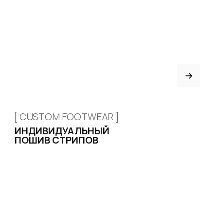
Подарочные сертификаты
ИНФОРМАЦИЯ
Доставка и оплата
Возврат и обмен
Рассрочка
FAQ
Партнёрство
Договор оферты
ИНДИВИДУАЛЬНЫЙ
ПОШИВ
ТРЕНЕРАМ И ШКОЛАМ
ОТЗЫВЫ
КОНТАКТЫ