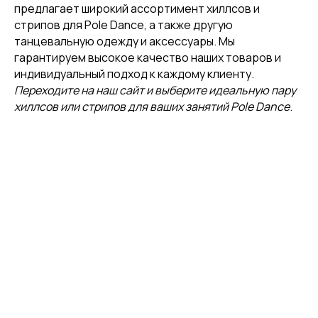
предлагает широкий ассортимент хиллсов и
стрипов для Pole Dance, а также другую
танцевальную одежду и аксессуары. Мы
гарантируем высокое качество наших товаров и
индивидуальный подход к каждому клиенту.
Переходите на наш сайт и выберите идеальную пару
хиллсов или стрипов для ваших занятий Pole Dance
.
[ CUSTOM FOOTWEAR ]
[ CUSTOM FOOTWEAR ]
ИНДИВИДУАЛЬНЫЙ
ПОШИВ СТРИПОВ