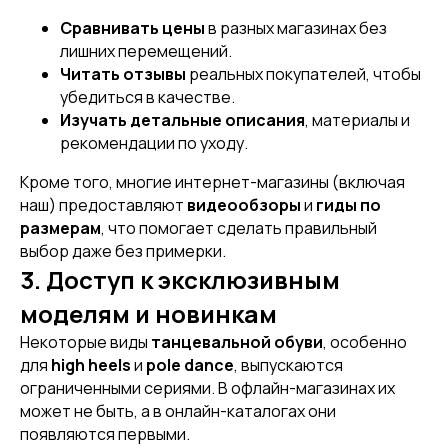
Сравнивать цены
в разных магазинах без
лишних перемещений.
Читать отзывы
реальных покупателей, чтобы
убедиться в качестве.
Изучать детальные описания
, материалы и
рекомендации по уходу.
Кроме того, многие интернет-магазины (включая
наш) предоставляют
видеообзоры
и
гиды по
размерам
, что помогает сделать правильный
выбор даже без примерки.
3. Доступ к эксклюзивным
моделям и новинкам
Некоторые виды
танцевальной обуви
, особенно
для
high heels
и
pole dance
, выпускаются
ограниченными сериями. В офлайн-магазинах их
может не быть, а в онлайн-каталогах они
появляются первыми.