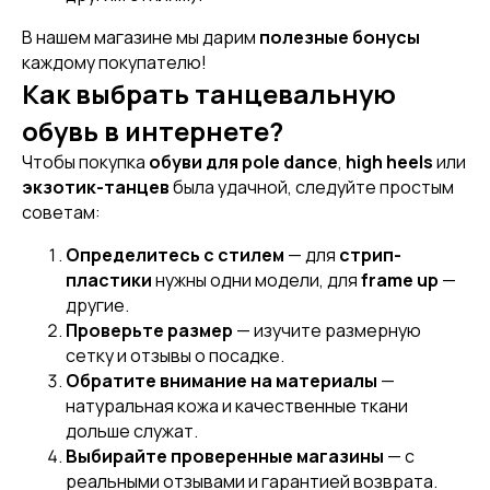
В нашем магазине мы дарим
полезные бонусы
каждому покупателю!
[ CERTIFICATE]
Как выбрать танцевальную
ПОДАРОЧНЫЙ
СЕРТИФИКАТ
обувь в интернете?
Чтобы покупка
обуви для pole dance
,
high heels
или
экзотик-танцев
была удачной, следуйте простым
советам:
Определитесь с стилем
— для
стрип-
пластики
нужны одни модели, для
frame up
—
другие.
Проверьте размер
— изучите размерную
сетку и отзывы о посадке.
Обратите внимание на материалы
—
натуральная кожа и качественные ткани
[ CUSTOM FOOTWEAR ]
[ CUSTOM FOOTWEAR ]
дольше служат.
ИНДИВИДУАЛЬНЫЙ
ПОШИВ СТРИПОВ
Выбирайте проверенные магазины
— с
реальными отзывами и гарантией возврата.