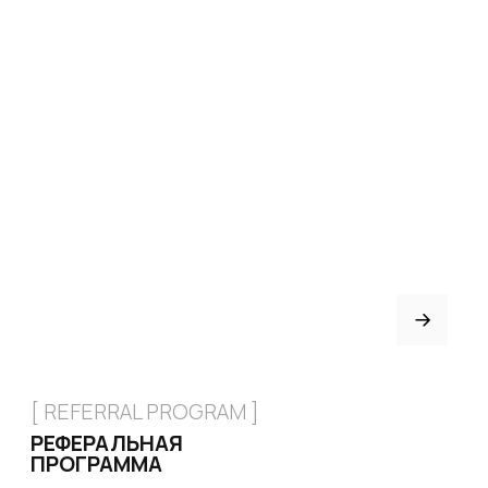
+7 926 153 95 92
Москва, Малый
Харитоньевский 8/18 стр 1
КАТАЛОГ