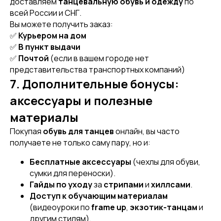
доставляем
танцевальную обувь и одежду
по
всей России и СНГ.
Вы можете получить заказ:
✅
Курьером на дом
✅
В пункт выдачи
✅
Почтой
(если в вашем городе нет
представительства транспортных компаний)
7. Дополнительные бонусы:
аксессуары и полезные
[ REFERRAL PROGRAM ]
РЕФЕРАЛЬНАЯ
материалы
ПРОГРАММА
Покупая
обувь для танцев
онлайн, вы часто
получаете не только саму пару, но и:
Бесплатные аксессуары
(чехлы для обуви,
сумки для переноски).
Гайды по уходу
за
стрипами
и
хиллсами
.
Доступ к обучающим материалам
(видеоуроки по
frame up
,
экзотик-танцам
и
другим стилям).