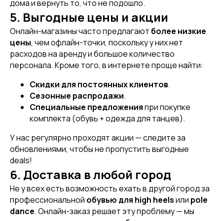
дома и вернуть то, что не подошло.
5. Выгодные цены и акции
Онлайн-магазины часто предлагают
более низкие
цены
, чем офлайн-точки, поскольку у них нет
расходов на аренду и большое количество
персонала. Кроме того, в интернете проще найти:
Скидки для постоянных клиентов
.
Сезонные распродажи
.
Специальные предложения
при покупке
комплекта (обувь + одежда для танцев).
У нас регулярно проходят акции — следите за
обновлениями, чтобы не пропустить выгодные
deals!
[ DISCOUNTS ]
6. Доставка в любой город
АКЦИИ
Не у всех есть возможность ехать в другой город за
профессиональной
обувью для high heels
или
pole
dance
. Онлайн-заказ решает эту проблему — мы