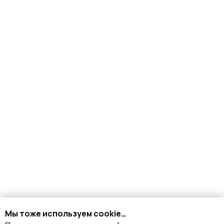
+7 926 153 95 92
Москва, Малый
Харитоньевский 8/18 стр 1
КАТАЛОГ
Стрипы
Хилсы
Ботинки
Мы тоже используем cookie…
Одежда