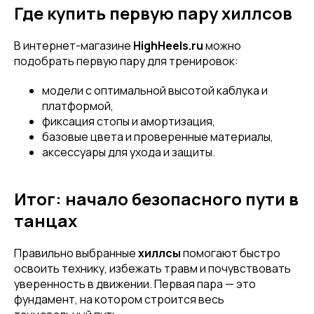
Где купить первую пару хиллсов
В интернет-магазине
HighHeels.ru
можно
подобрать первую пару для тренировок:
модели с оптимальной высотой каблука и
платформой,
фиксация стопы и амортизация,
базовые цвета и проверенные материалы,
аксессуары для ухода и защиты.
Привет! Дарим тебе -10% на первую
Итог: начало безопасного пути в
покупку! Подпишись на нашу рассылку
танцах
...и узнавай об акциях первой!
Правильно выбранные
хиллсы
помогают быстро
Email
освоить технику, избежать травм и почувствовать
уверенность в движении. Первая пара — это
фундамент, на котором строится весь