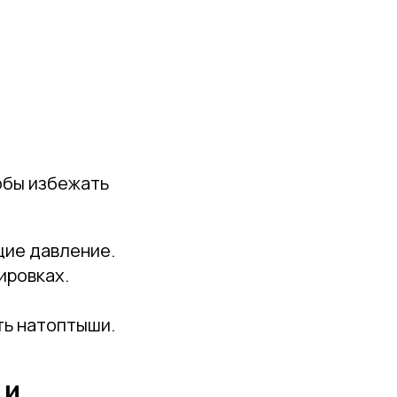
тобы избежать
щие давление.
ировках.
ть натоптыши.
 и