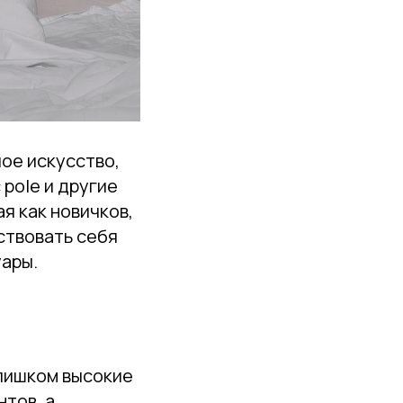
лое искусство,
 pole и другие
я как новичков,
ствовать себя
уары.
Слишком высокие
тов, а