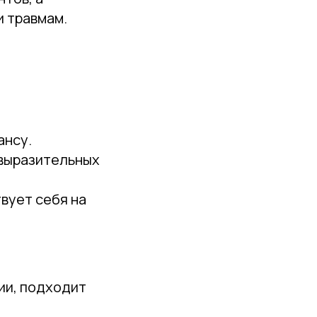
и травмам.
ансу.
 выразительных
твует себя на
ии, подходит