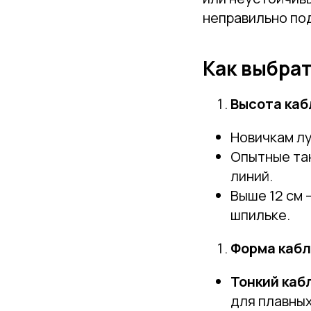
неправильно по
Как выбра
Высота каб
Новичкам лу
Опытные та
линий.
Выше 12 см 
шпильке.
Форма кабл
Тонкий каб
для плавных