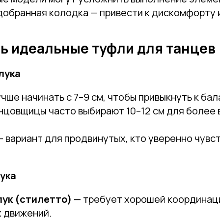
добранная колодка — привести к дискомфорту 
ть идеальные туфли для танцев
лука
чше начинать с 7–9 см, чтобы привыкнуть к бал
Привет! Дарим тебе -10% на первую покупку!
нцовщицы часто выбирают 10–12 см для более
Подпишись на нашу рассылку
...и узнавай об акциях первой!
— вариант для продвинутых, кто уверенно чувс
Email
ука
лук (стилетто)
— требует хорошей координац
Имя
 движений.