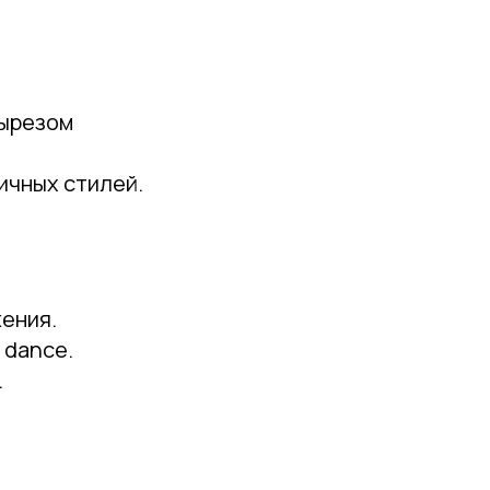
вырезом
ичных стилей.
ения.
 dance.
.