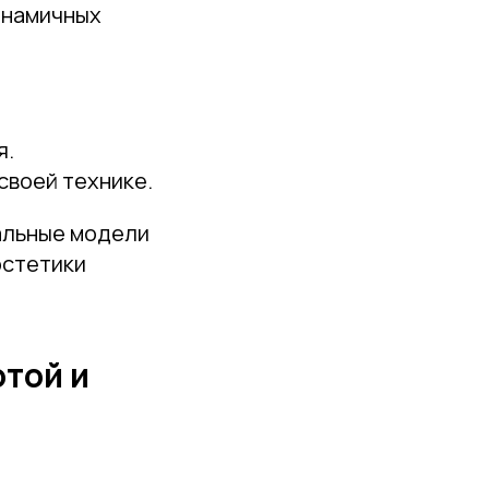
инамичных
я.
своей технике.
альные модели
эстетики
отой и