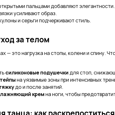
 открытыми пальцами добавляют элегантности.
вязки усиливают образ.
улоны и серьги подчеркивают стиль.
уход за телом
ах — это нагрузка на стопы, колени и спину. Ч
ть
силиконовые подушечки
для стоп, снижаю
тейпы
на уязвимые зоны при интенсивных трен
тяжку
до и после занятий.
влажняющий крем
на ноги, чтобы предотврати
я танца: как раскрепоститься