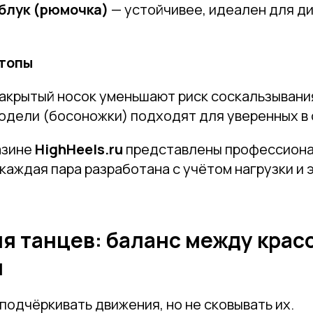
блук (рюмочка)
— устойчивее, идеален для д
Телефон
стопы
акрытый носок уменьшают риск соскальзывани
дели (босоножки) подходят для уверенных в 
Отправить
азине
HighHeels.ru
представлены профессион
Нажимая на кнопку, вы даете согласие на обработку своих
 каждая пара разработана с учётом нагрузки и 
персональных данных согласно 152-ФЗ.
Подробнее
я танцев: баланс между крас
м
одчёркивать движения, но не сковывать их.