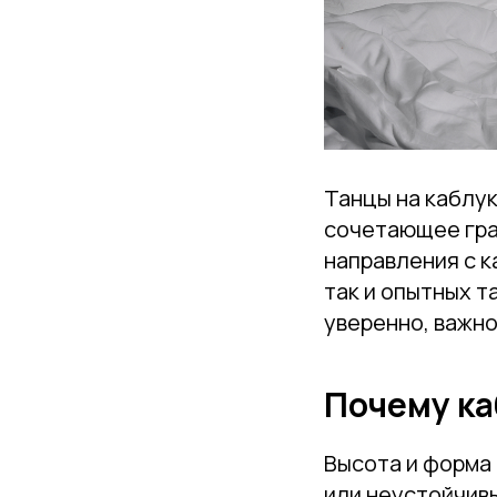
Танцы на каблук
сочетающее грац
направления с к
так и опытных т
уверенно, важно
Почему ка
Высота и форма
или неустойчив