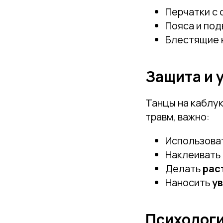
Перчатки с
Пояса и под
Блестящие к
Защита и 
Танцы на каблук
травм, важно:
Использова
Наклеивать
Делать
рас
Наносить
у
Психологи