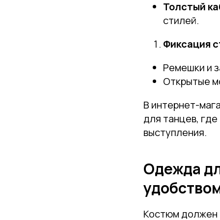
Толстый ка
стилей.
Фиксация 
Ремешки и з
Открытые мо
В интернет-маг
для танцев, где
выступления.
Одежда дл
удобство
Костюм должен п