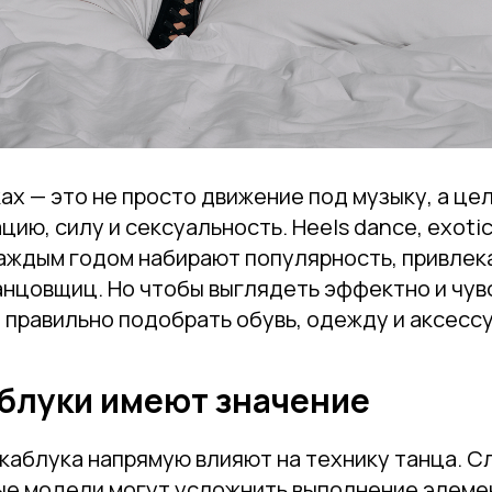
ах — это не просто движение под музыку, а це
ию, силу и сексуальность. Heels dance, exotic
аждым годом набирают популярность, привлека
анцовщиц. Но чтобы выглядеть эффектно и чув
 правильно подобрать обувь, одежду и аксесс
блуки имеют значение
 каблука напрямую влияют на технику танца. 
ые модели могут усложнить выполнение элемен