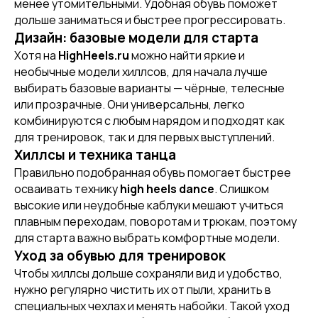
менее утомительными. Удобная обувь поможет
дольше заниматься и быстрее прогрессировать.
Дизайн: базовые модели для старта
Хотя на
HighHeels.ru
можно найти яркие и
необычные модели хиллсов, для начала лучше
выбирать базовые варианты — чёрные, телесные
[ CERTIFICATE]
ПОДАРОЧНЫЙ
или прозрачные. Они универсальны, легко
СЕРТИФИКАТ
комбинируются с любым нарядом и подходят как
для тренировок, так и для первых выступлений.
Хиллсы и техника танца
Правильно подобранная обувь помогает быстрее
осваивать технику
high heels dance
. Слишком
высокие или неудобные каблуки мешают учиться
плавным переходам, поворотам и трюкам, поэтому
для старта важно выбрать комфортные модели.
Уход за обувью для тренировок
Чтобы хиллсы дольше сохраняли вид и удобство,
нужно регулярно чистить их от пыли, хранить в
специальных чехлах и менять набойки. Такой уход
[ CUSTOM FOOTWEAR ]
[ CUSTOM FOOTWEAR ]