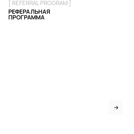
КАТАЛОГ
Стрипы
Хилсы
Ботинки
Одежда
Защита и аксессуары
Подарочные сертификаты
ИНФОРМАЦИЯ
Доставка и оплата
Возврат и обмен
Рассрочка
FAQ
Партнёрство
Договор оферты