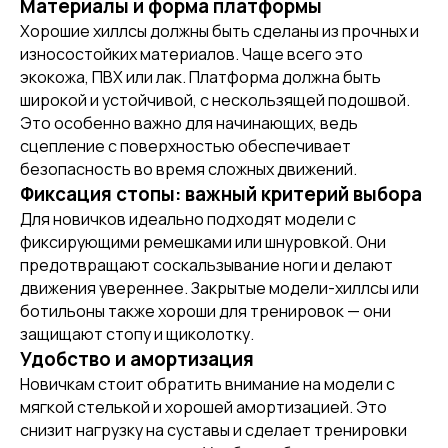
Материалы и форма платформы
Хорошие хиллсы должны быть сделаны из прочных и
износостойких материалов. Чаще всего это
экокожа, ПВХ или лак. Платформа должна быть
широкой и устойчивой, с нескользящей подошвой.
Это особенно важно для начинающих, ведь
сцепление с поверхностью обеспечивает
безопасность во время сложных движений.
Фиксация стопы: важный критерий выбора
Для новичков идеально подходят модели с
фиксирующими ремешками или шнуровкой. Они
[ REFERRAL PROGRAM ]
предотвращают соскальзывание ноги и делают
РЕФЕРАЛЬНАЯ
движения увереннее. Закрытые модели-хиллсы или
ПРОГРАММА
ботильоны также хороши для тренировок — они
защищают стопу и щиколотку.
Удобство и амортизация
Новичкам стоит обратить внимание на модели с
мягкой стелькой и хорошей амортизацией. Это
снизит нагрузку на суставы и сделает тренировки