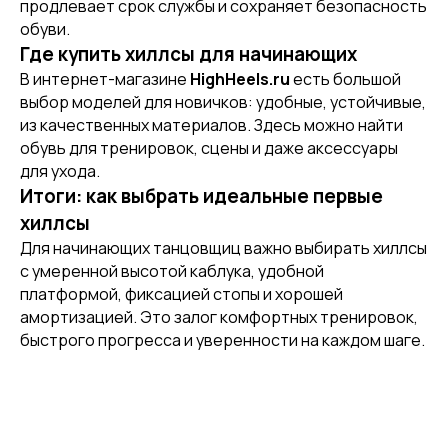
продлевает срок службы и сохраняет безопасность
ИНДИВИДУАЛЬНЫЙ
ПОШИВ СТРИПОВ
обуви.
Где купить хиллсы для начинающих
В интернет-магазине
HighHeels.ru
есть большой
выбор моделей для новичков: удобные, устойчивые,
из качественных материалов. Здесь можно найти
обувь для тренировок, сцены и даже аксессуары
для ухода.
Итоги: как выбрать идеальные первые
хиллсы
Для начинающих танцовщиц важно выбирать хиллсы
с умеренной высотой каблука, удобной
платформой, фиксацией стопы и хорошей
[ CUSTOM FOOTWEAR ]
амортизацией. Это залог комфортных тренировок,
ИНДИВИДУАЛЬНЫЙ
быстрого прогресса и уверенности на каждом шаге.
ПОШИВ ХИЛСОВ