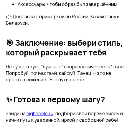
Имя
Аксессуары, чтобы образ был завершённым
👉 Доставка с примеркой по России, Казахстану и
Беларуси.
Телефон
🎯 Заключение: выбери стиль,
который раскрывает тебя
Отправить
Не существует “лучшего” направления — есть “твоё”.
Попробуй, почувствуй, кайфуй. Танец — это не
Нажимая на кнопку, вы даете согласие на обработку своих
просто движение. Это путь к себе.
персональных данных согласно 152-ФЗ.
Подробнее
✨ Готова к первому шагу?
Зайди на
highheels.ru
, подбери свои первые хилсы и
начни путь к уверенной, яркой и свободной себе!