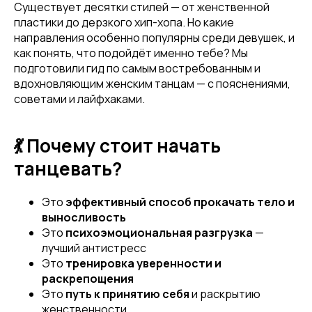
Существует десятки стилей — от женственной
пластики до дерзкого хип-хопа. Но какие
направления особенно популярны среди девушек, и
как понять, что подойдёт именно тебе? Мы
подготовили гид по самым востребованным и
вдохновляющим женским танцам — с пояснениями,
советами и лайфхаками.
💃 Почему стоит начать
танцевать?
Это
эффективный способ прокачать тело и
выносливость
Это
психоэмоциональная разгрузка
—
лучший антистресс
Это
тренировка уверенности и
раскрепощения
Это
путь к принятию себя
и раскрытию
женственности