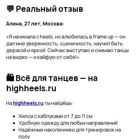
💬 Реальный отзыв
Алина, 27 лет, Москва:
«Я начинала с heels, но влюбилась в frame up — он
дал мне уверенность, сценичность, научил быть
дерзкой и яркой. Сейчас выступаю и снимаю танцы
на видео — и кайфую от себя!»
🛍 Всё для танцев — на
Привет! Дарим тебе -10% на первую
покупку! Подпишись на нашу рассылку
highheels.ru
...и узнавай об акциях первой!
На
highheels.ru
ты найдёшь:
Email
Хилсы с каблуками от 7 до 11 см
Удобную одежду для любых направлений
Надёжные наколенники для тренировок на
полу