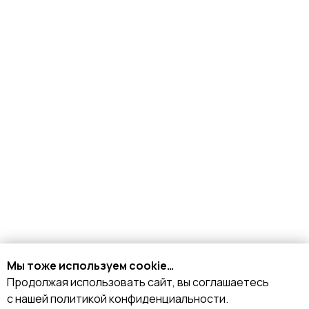
КАТАЛОГ
Стрипы
Хилсы
Ботинки
Одежда
Защита и аксессуары
Подарочные сертификаты
ИНФОРМАЦИЯ
Доставка и оплата
Возврат и обмен
Рассрочка
Мы тоже используем cookie…
FAQ
Продолжая использовать сайт, вы соглашаетесь
Партнёрство
с нашей политикой конфиденциальности.
Договор оферты