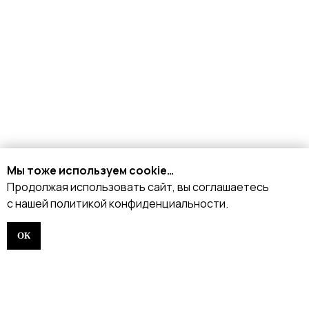
+7 926 153 95 92
Москва, Малый
Харитоньевский 8/18 стр 1
Мы тоже используем cookie…
Продолжая использовать сайт, вы соглашаетесь
с нашей политикой конфиденциальности.
КАТАЛОГ
ОК
Стрипы
Хилсы
Ботинки
Одежда