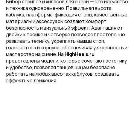
Выбор стрипов и хиллсов для сцены — это искусство
и техника одновременно. Правильная высота
каблука, платформа, фиксация стопы, качественные
материалы и аксессуары создают комфорт,
безопасность и визуальный эффект. Адаптация от
двойки к тройке и четверке позволяет постепенно
развивать технику, укреплять мышцы стоп,
голеностопа и корпуса, обеспечивая уверенность и
мастерство на сцене. На
HighHeels.ru
представлены модели, которые сочетают эстетику
и удобство, позволяя танцовщицам безопасно
работать на любых высотах каблуков, создавать
эффектные движения
Привет! Дарим тебе -10% на первую
покупку! Подпишись на нашу рассылку