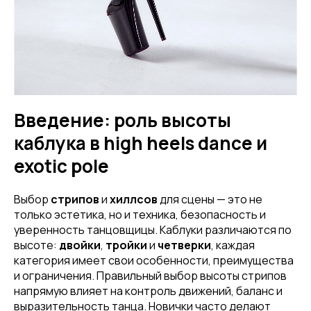
Введение: роль высоты
каблука в high heels dance и
exotic pole
Выбор
стрипов
и
хиллсов
для сцены — это не
только эстетика, но и техника, безопасность и
уверенность танцовщицы. Каблуки различаются по
высоте:
двойки
,
тройки
и
четверки
, каждая
категория имеет свои особенности, преимущества
и ограничения. Правильный выбор высоты стрипов
напрямую влияет на контроль движений, баланс и
выразительность танца. Новички часто делают