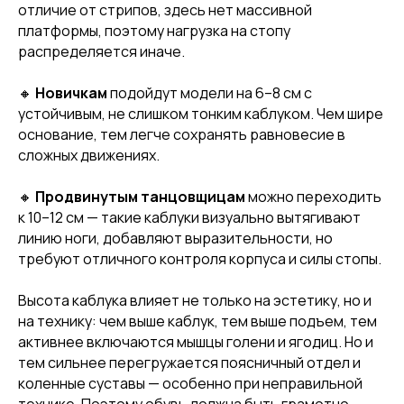
отличие от стрипов, здесь нет массивной
платформы, поэтому нагрузка на стопу
распределяется иначе.
🔸
Новичкам
подойдут модели на 6–8 см с
устойчивым, не слишком тонким каблуком. Чем шире
основание, тем легче сохранять равновесие в
сложных движениях.
🔸
Продвинутым танцовщицам
можно переходить
к 10–12 см — такие каблуки визуально вытягивают
линию ноги, добавляют выразительности, но
требуют отличного контроля корпуса и силы стопы.
Высота каблука влияет не только на эстетику, но и
на технику: чем выше каблук, тем выше подъем, тем
активнее включаются мышцы голени и ягодиц. Но и
тем сильнее перегружается поясничный отдел и
коленные суставы — особенно при неправильной