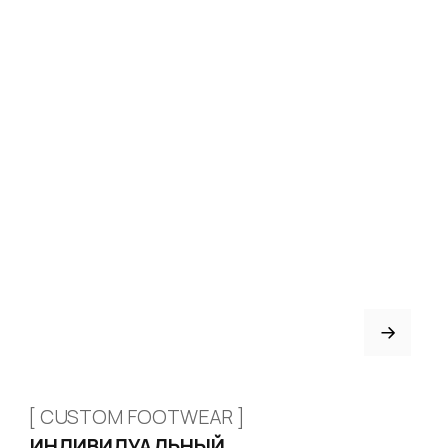
Привет! Дарим тебе -10% на перв
Подпишись на нашу расс
...и узнавай об акциях перв