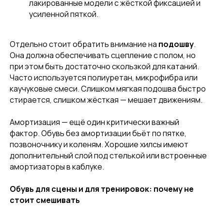
лакированные модели с жёсткой фиксацией и
усиленной пяткой.
Отдельно стоит обратить внимание на
подошву
.
Она должна обеспечивать сцепление с полом, но
при этом быть достаточно скользкой для катаний.
Часто используется полиуретан, микрофибра или
каучуковые смеси. Слишком мягкая подошва быстро
стирается, слишком жёсткая — мешает движениям.
Амортизация — ещё один критически важный
фактор. Обувь без амортизации бьёт по пятке,
позвоночнику и коленям. Хорошие хилсы имеют
[ DISCOUNTS ]
дополнительный слой под стелькой или встроенные
АКЦИИ
амортизаторы в каблуке.
Обувь для сцены и для тренировок: почему не
стоит смешивать