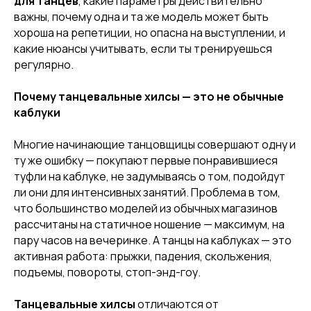
для танцев
, какие параметры действительно
важны, почему одна и та же модель может быть
хороша на репетиции, но опасна на выступлении, и
какие нюансы учитывать, если ты тренируешься
регулярно.
Почему танцевальные хилсы — это не обычные
каблуки
Многие начинающие танцовщицы совершают одну и
ту же ошибку — покупают первые понравившиеся
туфли на каблуке, не задумываясь о том, подойдут
ли они для интенсивных занятий. Проблема в том,
что большинство моделей из обычных магазинов
рассчитаны на статичное ношение — максимум, на
пару часов на вечеринке. А танцы на каблуках — это
активная работа: прыжки, падения, скольжения,
подъемы, повороты, стоп-энд-гоу.
Танцевальные хилсы
отличаются от