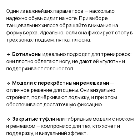
Один из важнейших параметров — насколько
надёжно обувь сидит на ноге. При выборе
танцевальных хилсов обращайте внимание на
форму верха. Идеально, если она фиксирует стопу в
трёх зонах: подъём, пятка, плюсна.
🔹
Ботильоны
идеально подходят для тренировок:
они плотно облегают ногу, не дают ей «гулять» и
поддерживают голеностоп.
🔹
Модели с перекрёстными ремешками
—
отличное решение для сцены. Они визуально
стройнят, подчёркивают лодыжку, и при этом
обеспечивают достаточную фиксацию.
🔹
Закрытые туфли
или гибридные модели с носком
и ремешком — компромисс для тех, кто хочет и
поддержку, и визуальный эффект.