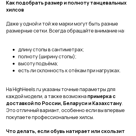
Как подобрать размер и полноту танцевальных
хилсов
[ CERTIFICATE]
ПОДАРОЧНЫЙ
Даже у одной и той же марки могут быть разные
СЕРТИФИКАТ
размерные сетки. Всегда обращайте внимание на:
длину стопы в сантиметрах;
полноту (ширину стопы);
высоту подъёма;
есть ли склонность к отёкам при нагрузках.
На HighHeels.ru указаны точные параметры для
каждой модели, а также возможна
примерка с
доставкой по России, Беларуси и Казахстану
.
[ CUSTOM FOOTWEAR ]
[ CUSTOM FOOTWEAR ]
Это отличный вариант, особенно если вы впервые
ИНДИВИДУАЛЬНЫЙ
покупаете профессиональные хилсы.
ПОШИВ СТРИПОВ
Что делать, если обувь натирает или скользит