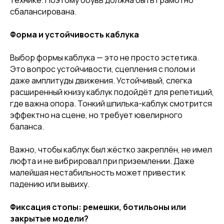
технике. Поэтому обувь должна быть грамотно
сбалансирована.
Форма и устойчивость каблука
Выбор формы каблука — это не просто эстетика.
Это вопрос устойчивости, сцепления с полом и
даже амплитуды движения. Устойчивый, слегка
расширенный книзу каблук подойдёт для репетиций,
где важна опора. Тонкий шпилька-каблук смотрится
эффектно на сцене, но требует ювелирного
баланса.
Важно, чтобы каблук был жёстко закреплён, не имел
люфта и не вибрировал при приземлении. Даже
малейшая нестабильность может привести к
падению или вывиху.
Фиксация стопы: ремешки, ботильоны или
закрытые модели?