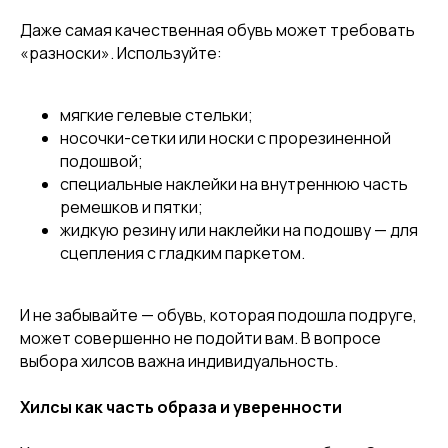
Даже самая качественная обувь может требовать
«разноски». Используйте:
мягкие гелевые стельки;
носочки-сетки или носки с прорезиненной
подошвой;
специальные наклейки на внутреннюю часть
ремешков и пятки;
жидкую резину или наклейки на подошву — для
[ CUSTOM FOOTWEAR ]
сцепления с гладким паркетом.
ИНДИВИДУАЛЬНЫЙ
ПОШИВ ХИЛСОВ
И не забывайте — обувь, которая подошла подруге,
может совершенно не подойти вам. В вопросе
выбора хилсов важна индивидуальность.
Хилсы как часть образа и уверенности