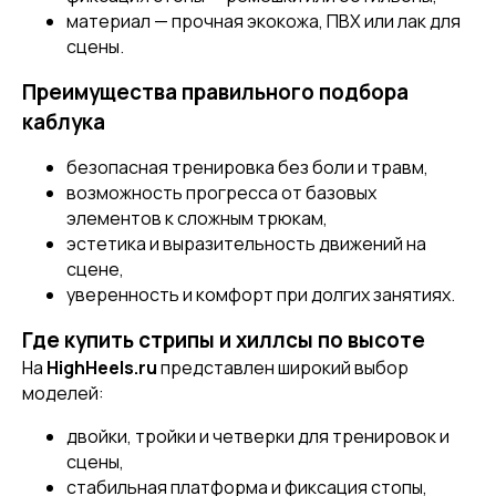
[ REFERRAL PROGRAM ]
материал — прочная экокожа, ПВХ или лак для
РЕФЕРАЛЬНАЯ
ПРОГРАММА
сцены.
Преимущества правильного подбора
каблука
безопасная тренировка без боли и травм,
возможность прогресса от базовых
элементов к сложным трюкам,
эстетика и выразительность движений на
сцене,
уверенность и комфорт при долгих занятиях.
Где купить стрипы и хиллсы по высоте
[ CERTIFICATE]
На
HighHeels.ru
представлен широкий выбор
ПОДАРОЧНЫЙ
СЕРТИФИКАТ
моделей:
двойки, тройки и четверки для тренировок и
сцены,
стабильная платформа и фиксация стопы,