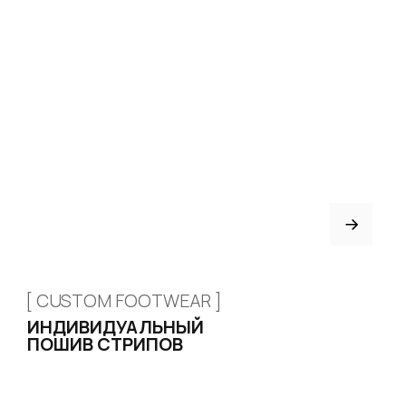
ИНФОРМАЦИЯ
Доставка и оплата
Возврат и обмен
Рассрочка
FAQ
Партнёрство
Договор оферты
ИНДИВИДУАЛЬНЫЙ
ПОШИВ
ТРЕНЕРАМ И ШКОЛАМ
ОТЗЫВЫ
КОНТАКТЫ
БЛОГ