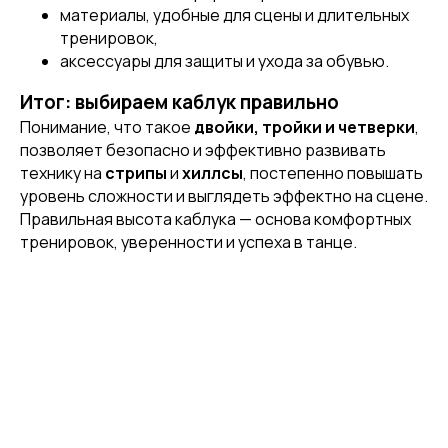
материалы, удобные для сцены и длительных
тренировок,
аксессуары для защиты и ухода за обувью.
Итог: выбираем каблук правильно
Понимание, что такое
двойки, тройки и четверки
,
позволяет безопасно и эффективно развивать
технику на
стрипы
и
хиллсы
, постепенно повышать
[ CUSTOM FOOTWEAR ]
[ CUSTOM FOOTWEAR ]
ИНДИВИДУАЛЬНЫЙ
уровень сложности и выглядеть эффектно на сцене.
ПОШИВ СТРИПОВ
Правильная высота каблука — основа комфортных
тренировок, уверенности и успеха в танце.