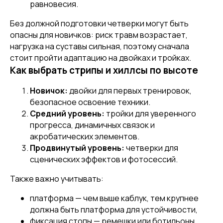
равновесия.
Без должной подготовки четверки могут быть
опасны для новичков: риск травм возрастает,
нагрузка на суставы сильная, поэтому сначала
стоит пройти адаптацию на двойках и тройках.
[ DISCOUNTS ]
Как выбрать стрипы и хиллсы по высоте
АКЦИИ
Новичок:
двойки для первых тренировок,
безопасное освоение техники.
Средний уровень:
тройки для уверенного
прогресса, динамичных связок и
акробатических элементов.
Продвинутый уровень:
четверки для
сценических эффектов и фотосессий.
Также важно учитывать:
платформа — чем выше каблук, тем крупнее
должна быть платформа для устойчивости,
фиксация стопы — ремешки или ботильоны,