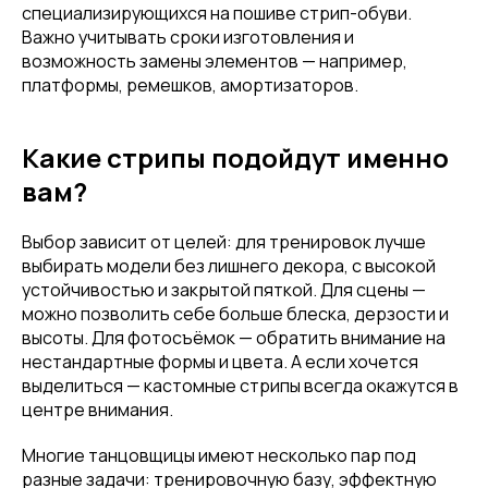
специализирующихся на пошиве стрип-обуви.
Email
Важно учитывать сроки изготовления и
возможность замены элементов — например,
платформы, ремешков, амортизаторов.
Имя
Какие стрипы подойдут именно
вам?
Телефон
Выбор зависит от целей: для тренировок лучше
выбирать модели без лишнего декора, с высокой
устойчивостью и закрытой пяткой. Для сцены —
можно позволить себе больше блеска, дерзости и
высоты. Для фотосъёмок — обратить внимание на
Отправить
нестандартные формы и цвета. А если хочется
выделиться — кастомные стрипы всегда окажутся в
Нажимая на кнопку, вы даете согласие на обработку своих
центре внимания.
персональных данных согласно 152-ФЗ.
Подробнее
Многие танцовщицы имеют несколько пар под
разные задачи: тренировочную базу, эффектную