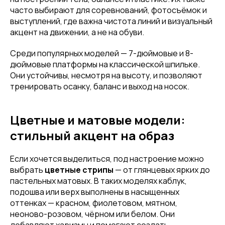
часто выбирают для соревнований, фотосъёмок и
выступлений, где важна чистота линий и визуальный
акцент на движении, а не на обуви.
Среди популярных моделей — 7-дюймовые и 8-
дюймовые платформы на классической шпильке.
Они устойчивы, несмотря на высоту, и позволяют
тренировать осанку, баланс и выход на носок.
Цветные и матовые модели:
стильный акцент на образ
Если хочется выделиться, под настроение можно
выбрать
цветные стрипы
— от глянцевых ярких до
пастельных матовых. В таких моделях каблук,
подошва или верх выполнены в насыщенных
оттенках — красном, фиолетовом, мятном,
неоново-розовом, чёрном или белом. Они
добавляют харизмы и помогают создать