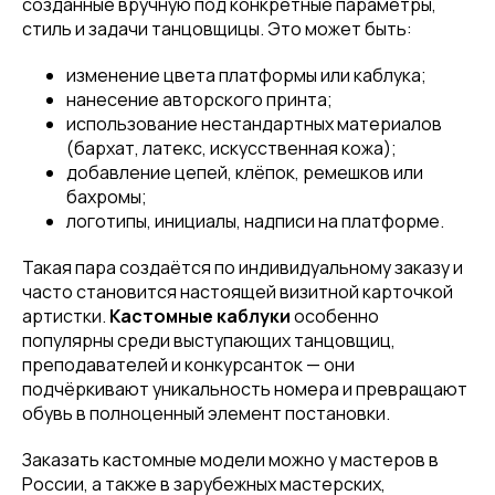
созданные вручную под конкретные параметры,
стиль и задачи танцовщицы. Это может быть:
изменение цвета платформы или каблука;
нанесение авторского принта;
использование нестандартных материалов
(бархат, латекс, искусственная кожа);
добавление цепей, клёпок, ремешков или
бахромы;
логотипы, инициалы, надписи на платформе.
Такая пара создаётся по индивидуальному заказу и
часто становится настоящей визитной карточкой
артистки.
Кастомные каблуки
особенно
популярны среди выступающих танцовщиц,
преподавателей и конкурсанток — они
Привет! Дарим тебе -10% на первую
подчёркивают уникальность номера и превращают
покупку! Подпишись на нашу рассылку
обувь в полноценный элемент постановки.
...и узнавай об акциях первой!
Заказать кастомные модели можно у мастеров в
России, а также в зарубежных мастерских,