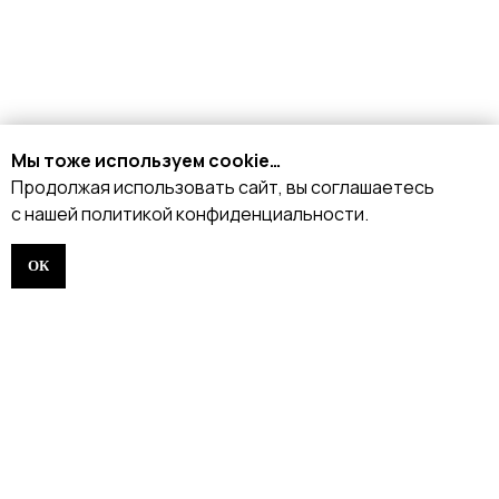
Доставка и оплата
Возврат и обмен
Рассрочка
FAQ
Партнёрство
Мы тоже используем cookie…
Договор оферты
Продолжая использовать сайт, вы соглашаетесь
с нашей политикой конфиденциальности.
ИНДИВИДУАЛЬНЫЙ
ПОШИВ
ОК
ТРЕНЕРАМ И ШКОЛАМ
ОТЗЫВЫ
КОНТАКТЫ
БЛОГ