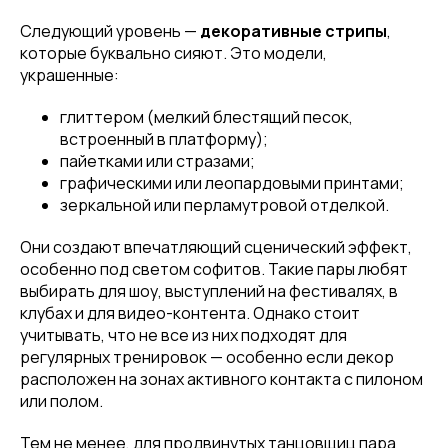
Следующий уровень —
декоративные стрипы
,
которые буквально сияют. Это модели,
украшенные:
глиттером (мелкий блестящий песок,
встроенный в платформу);
пайетками или стразами;
графическими или леопардовыми принтами;
зеркальной или перламутровой отделкой.
Они создают впечатляющий сценический эффект,
особенно под светом софитов. Такие пары любят
выбирать для шоу, выступлений на фестивалях, в
клубах и для видео-контента. Однако стоит
учитывать, что не все из них подходят для
регулярных тренировок — особенно если декор
расположен на зонах активного контакта с пилоном
или полом.
Тем не менее, для продвинутых танцовщиц пара