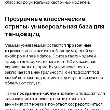
классики до уникальных кастомных моделей.
Прозрачные классические
стрипы: универсальная база для
танцовщиц
Самыми узнаваемыми остаются
прозрачные
стрипы
— они стали иконой среди моделей для
exotic pole и heels dance. Основа таких моделей —
прозрачный верх из винила или ПВХ и массивная
акриловая платформа. Их универсальность
заключается в нейтральности: они подходят под
любой костюм, подчёркивают длину ног, визуально
облегчают силуэт.
Такие
прозрачные каблуки
идеально подходят для
начинающих танцовщиц: они не отвлекают
внимания от техники и помогают сосредоточиться
на построении тела, балансе и пластике. Их также