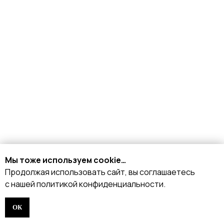
КАТАЛОГ
Стрипы
Хилсы
Ботинки
Одежда
Защита и аксессуары
Подарочные сертификаты
Мы тоже используем cookie…
Продолжая использовать сайт, вы соглашаетесь
ИНФОРМАЦИЯ
с нашей политикой конфиденциальности.
Доставка и оплата
Возврат и обмен
ОК
Рассрочка