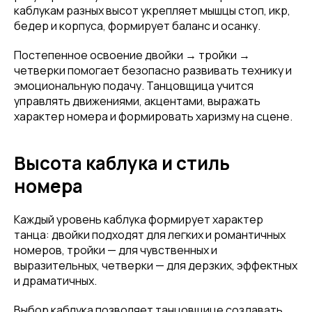
каблукам разных высот укрепляет мышцы стоп, икр,
бедер и корпуса, формирует баланс и осанку.
Постепенное освоение двойки → тройки →
четверки помогает безопасно развивать технику и
эмоциональную подачу. Танцовщица учится
управлять движениями, акцентами, выражать
характер номера и формировать харизму на сцене.
Высота каблука и стиль
номера
Каждый уровень каблука формирует характер
танца: двойки подходят для легких и романтичных
номеров, тройки — для чувственных и
выразительных, четверки — для дерзких, эффектных
и драматичных.
Выбор каблука позволяет танцовщице создавать