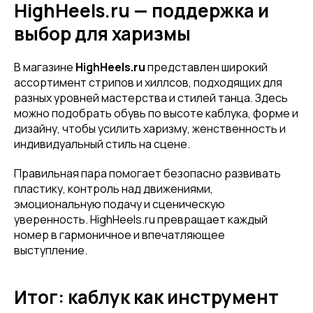
HighHeels.ru — поддержка и
выбор для харизмы
В магазине
HighHeels.ru
представлен широкий
ассортимент стрипов и хиллсов, подходящих для
разных уровней мастерства и стилей танца. Здесь
можно подобрать обувь по высоте каблука, форме и
дизайну, чтобы усилить харизму, женственность и
индивидуальный стиль на сцене.
Правильная пара помогает безопасно развивать
пластику, контроль над движениями,
эмоциональную подачу и сценическую
уверенность. HighHeels.ru превращает каждый
номер в гармоничное и впечатляющее
выступление.
Итог: каблук как инструмент
Привет! Дарим тебе -10% на первую