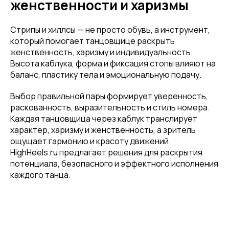
женственности и харизмы
покупку! Подпишись на нашу рассылку
...и узнавай об акциях первой!
Стрипы и хиллсы — не просто обувь, а инструмент,
который помогает танцовщице раскрыть
Email
женственность, харизму и индивидуальность.
Высота каблука, форма и фиксация стопы влияют на
баланс, пластику тела и эмоциональную подачу.
Выбор правильной пары формирует уверенность,
Имя
раскованность, выразительность и стиль номера.
Каждая танцовщица через каблук транслирует
характер, харизму и женственность, а зритель
ощущает гармонию и красоту движений.
Телефон
HighHeels.ru предлагает решения для раскрытия
потенциала, безопасного и эффектного исполнения
каждого танца.
Отправить