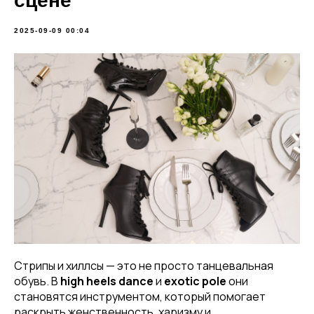
сцене
2025-09-09 00:04
Стрипы и хиллсы — это не просто танцевальная
обувь. В
high heels dance
и
exotic pole
они
становятся инструментом, который помогает
раскрыть женственность, харизму и