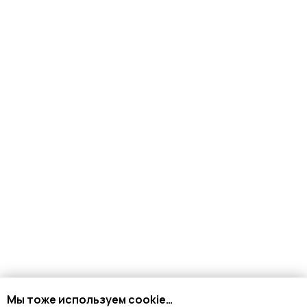
КАТАЛОГ
Стрипы
Хилсы
Ботинки
Одежда
Защита и аксессуары
Подарочные сертификаты
ИНФОРМАЦИЯ
Доставка и оплата
Возврат и обмен
Рассрочка
FAQ
Мы тоже используем cookie…