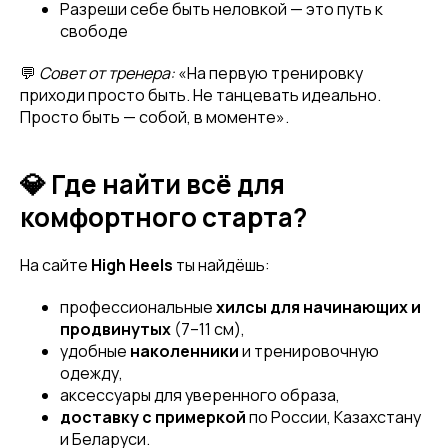
Разреши себе быть неловкой — это путь к
свободе
💬
Совет от тренера:
«На первую тренировку
приходи просто быть. Не танцевать идеально.
Просто быть — собой, в моменте».
💎 Где найти всё для
комфортного старта?
На сайте
High Heels
ты найдёшь:
Привет! Дарим тебе -10% на первую
покупку! Подпишись на нашу рассылку
профессиональные
хилсы для начинающих и
продвинутых
(7–11 см),
...и узнавай об акциях первой!
удобные
наколенники
и тренировочную
одежду,
Email
аксессуары для уверенного образа,
доставку с примеркой
по России, Казахстану
и Беларуси.