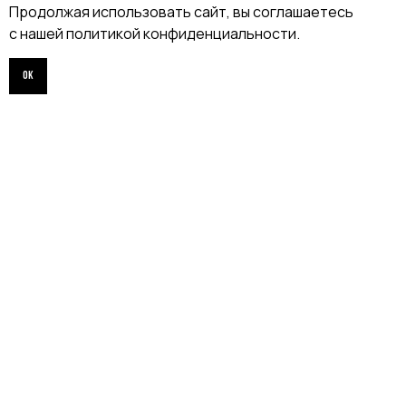
Партнёрство
Продолжая использовать сайт, вы соглашаетесь
с нашей политикой конфиденциальности.
Договор оферты
ИНДИВИДУАЛЬНЫЙ
ОК
ПОШИВ
ТРЕНЕРАМ И ШКОЛАМ
ОТЗЫВЫ
КОНТАКТЫ
БЛОГ