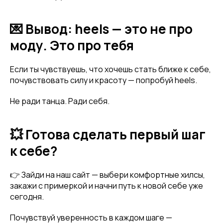
Имя
💌 Вывод: heels — это не про
моду. Это про тебя
Телефон
Если ты чувствуешь, что хочешь стать ближе к себе,
почувствовать силу и красоту — попробуй heels.
Не ради танца. Ради себя.
Отправить
💥 Готова сделать первый шаг
Нажимая на кнопку, вы даете согласие на обработку своих
к себе?
персональных данных согласно 152-ФЗ.
Подробнее
👉 Зайди на наш сайт — выбери комфортные хилсы,
закажи с примеркой и начни путь к новой себе уже
сегодня.
Почувствуй уверенность в каждом шаге —