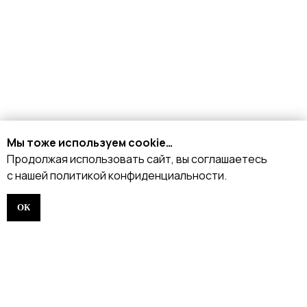
+7 926 153 95 92
Москва, Малый
Харитоньевский 8/18 стр 1
Мы тоже используем cookie…
Продолжая использовать сайт, вы соглашаетесь
с нашей политикой конфиденциальности.
КАТАЛОГ
ОК
Стрипы
Хилсы
Ботинки
Одежда
Защита и аксессуары