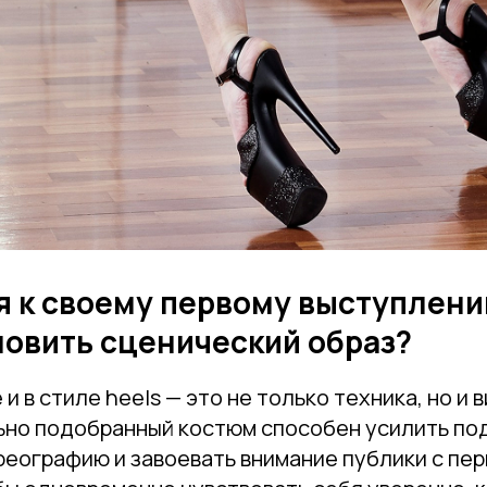
я к своему первому выступлени
новить сценический образ?
и в стиле heels — это не только техника, но и 
ьно подобранный костюм способен усилить по
еографию и завоевать внимание публики с пер