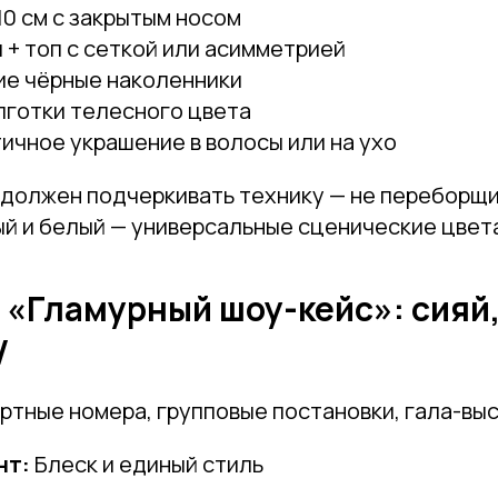
10 см с закрытым носом
+ топ с сеткой или асимметрией
ие чёрные наколенники
лготки телесного цвета
чное украшение в волосы или на ухо
должен подчеркивать технику — не переборщи
ый и белый — универсальные сценические цвет
з «Гламурный шоу-кейс»: сияй,
V
ртные номера, групповые постановки, гала-вы
нт:
Блеск и единый стиль