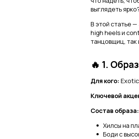
что надеть, что
выглядеть ярко
В этой статье — 
high heels и co
танцовщиц, так
🔥 1. Обра
Для кого:
Exotic 
Ключевой акце
Состав образа:
Хилсы на пл
Боди с высо