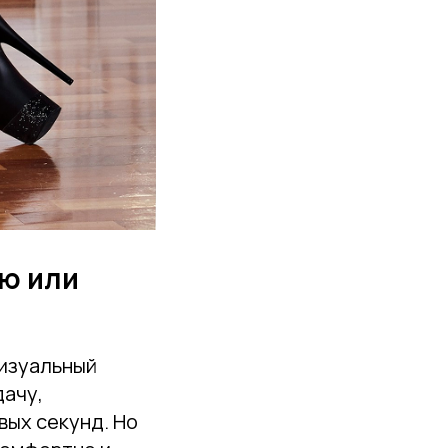
ю или
визуальный
дачу,
вых секунд. Но