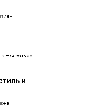
ытием
ие — советуем
стиль и
лоне