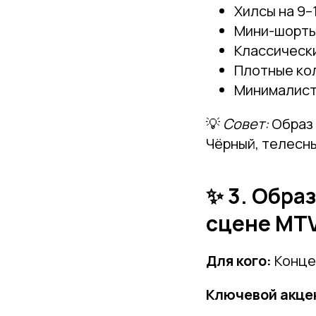
Хилсы на 9–
Мини-шорты 
Классическ
Плотные ко
Минималисти
💡
Совет:
Образ 
Чёрный, телесн
✨ 3. Обра
сцене MT
Для кого:
Конце
Ключевой акце