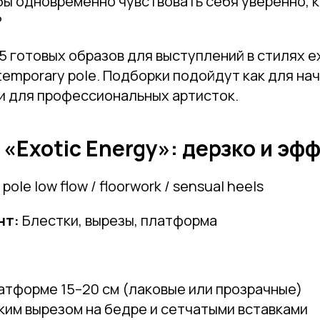
бы одновременно чувствовать себя уверенно, 
?
5 готовых образов для выступлений в стилях exot
ntemporary pole. Подборки подойдут как для н
 и для профессиональных артисток.
з «Exotic Energy»: дерзко и эф
Привет! Дарим тебе -10% на первую покупку!
Подпишись на нашу рассылку
pole low flow / floorwork / sensual heels
...и узнавай об акциях первой!
нт:
Блестки, вырезы, платформа
Email
атформе 15–20 см (лаковые или прозрачные)
Имя
ким вырезом на бедре и сетчатыми вставками