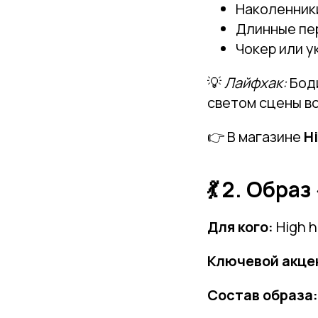
Наколенники
Длинные пе
Чокер или 
💡
Лайфхак:
Боди
светом сцены в
👉 В магазине
H
💃 2. Обра
Для кого:
High h
Ключевой акце
Состав образа: