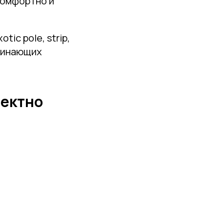
комфортно и
ic pole, strip,
ачинающих
фектно