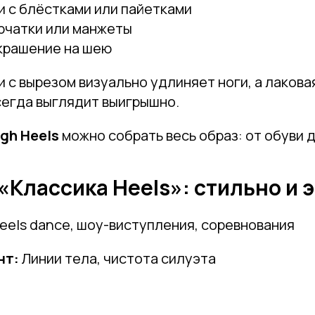
 с блёстками или пайетками
рчатки или манжеты
Телефон
украшение на шею
 с вырезом визуально удлиняет ноги, а лакова
сегда выглядит выигрышно.
Отправить
igh Heels
можно собрать весь образ: от обуви 
Нажимая на кнопку, вы даете согласие на обработку своих
персональных данных согласно 152-ФЗ.
Подробнее
з «Классика Heels»: стильно и
eels dance, шоу-виступления, соревнования
нт:
Линии тела, чистота силуэта