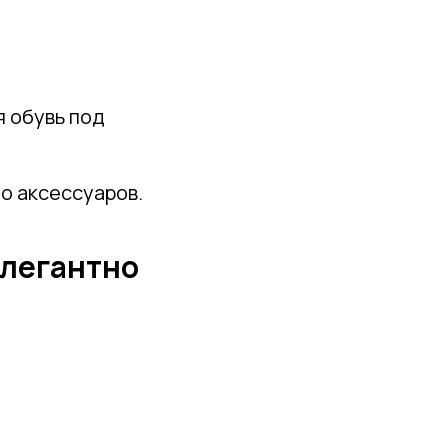
я обувь под
до аксессуаров.
 элегантно