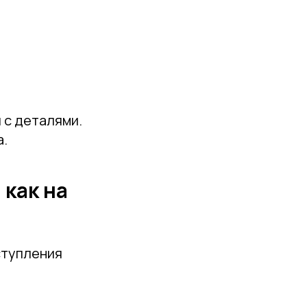
 с деталями.
а.
 как на
ступления