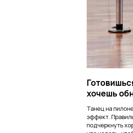
Готовишьс
хочешь об
Танец на пилоне 
эффект. Правил
подчеркнуть хор