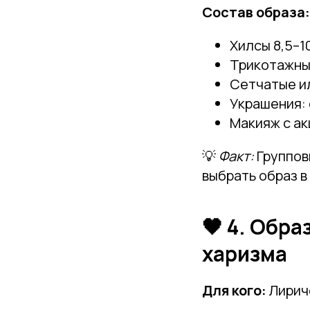
Состав образа:
Хилсы 8,5–1
Трикотажный
Сетчатые и
Украшения:
Макияж с ак
💡
Факт:
Группов
выбрать образ в
🖤 4. Обра
харизма
Для кого:
Лирич